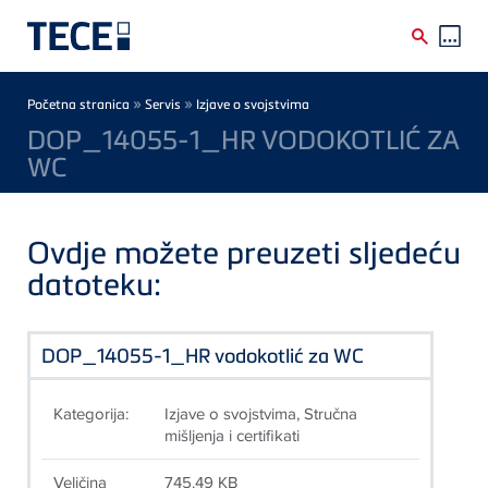
Skip to main content
Breadcrumb
»
»
Početna stranica
Servis
Izjave o svojstvima
DOP_14055-1_HR VODOKOTLIĆ ZA
WC
Ovdje možete preuzeti sljedeću
datoteku:
DOP_14055-1_HR vodokotlić za WC
Kategorija:
Izjave o svojstvima, Stručna
mišljenja i certifikati
Veličina
745.49 KB