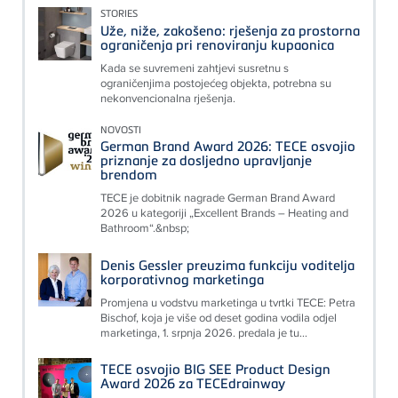
STORIES
Uže, niže, zakošeno: rješenja za prostorna
ograničenja pri renoviranju kupaonica
Kada se suvremeni zahtjevi susretnu s
ograničenjima postojećeg objekta, potrebna su
nekonvencionalna rješenja.
NOVOSTI
German Brand Award 2026: TECE osvojio
priznanje za dosljedno upravljanje
brendom
TECE je dobitnik nagrade German Brand Award
2026 u kategoriji „Excellent Brands – Heating and
Bathroom“.&nbsp;
Denis Gessler preuzima funkciju voditelja
korporativnog marketinga
Promjena u vodstvu marketinga u tvrtki TECE: Petra
Bischof, koja je više od deset godina vodila odjel
marketinga, 1. srpnja 2026. predala je tu...
TECE osvojio BIG SEE Product Design
Award 2026 za TECEdrainway