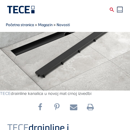
Breadcrumb
Skip to main content
Početna stranica
»
Magazin
»
Novosti
TECE
drainline kanalica u novoj mat crnoj izvedbi
TECE
drainline i