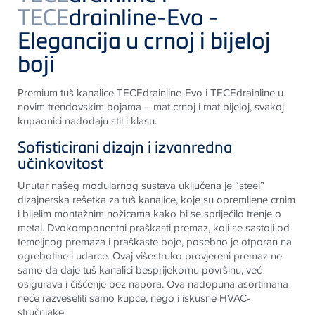
TECE
drainline-Evo -
Elegancija u crnoj i bijeloj
boji
Premium tuš kanalice
TECE
drainline-Evo i
TECE
drainline u
novim trendovskim bojama – mat crnoj i mat bijeloj, svakoj
kupaonici nadodaju stil i klasu.
Sofisticirani dizajn i izvanredna
učinkovitost
Unutar našeg modularnog sustava uključena je “steel”
dizajnerska rešetka za tuš kanalice, koje su opremljene crnim
i bijelim montažnim nožicama kako bi se spriječilo trenje o
metal. Dvokomponentni praškasti premaz, koji se sastoji od
temeljnog premaza i praškaste boje, posebno je otporan na
ogrebotine i udarce. Ovaj višestruko provjereni premaz ne
samo da daje tuš kanalici besprijekornu površinu, već
osigurava i čišćenje bez napora. Ova nadopuna asortimana
neće razveseliti samo kupce, nego i iskusne HVAC-
stručnjake.