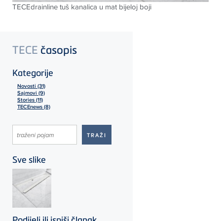
TECEdrainline tuš kanalica u mat bijeloj boji
TECE
časopis
Kategorije
Novosti (31)
Sajmovi (9)
Stories (11)
TECEnews (8)
Sve slike
Podijeli ili ispiši članak