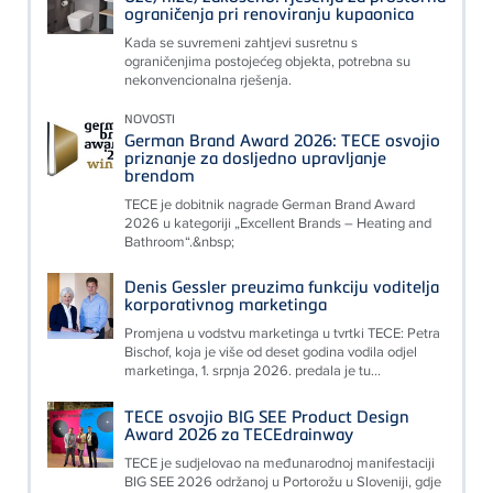
ograničenja pri renoviranju kupaonica
Kada se suvremeni zahtjevi susretnu s
ograničenjima postojećeg objekta, potrebna su
nekonvencionalna rješenja.
NOVOSTI
German Brand Award 2026: TECE osvojio
priznanje za dosljedno upravljanje
brendom
TECE je dobitnik nagrade German Brand Award
2026 u kategoriji „Excellent Brands – Heating and
Bathroom“.&nbsp;
Denis Gessler preuzima funkciju voditelja
korporativnog marketinga
Promjena u vodstvu marketinga u tvrtki TECE: Petra
Bischof, koja je više od deset godina vodila odjel
marketinga, 1. srpnja 2026. predala je tu...
TECE osvojio BIG SEE Product Design
Award 2026 za TECEdrainway
TECE je sudjelovao na međunarodnoj manifestaciji
BIG SEE 2026 održanoj u Portorožu u Sloveniji, gdje