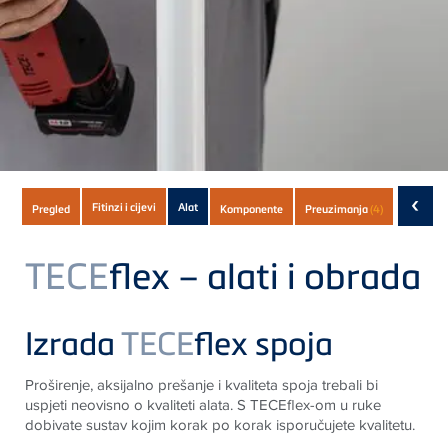
Subnavigation
‹
Fitinzi i cijevi
Alat
Pregled
Komponente
Preuzimanja
(4)
of
current
TECE
flex – alati i obrada
Product
Izrada
TECE
flex spoja
Proširenje, aksijalno prešanje i kvaliteta spoja trebali bi
uspjeti neovisno o kvaliteti alata. S
TECE
flex-om u ruke
dobivate sustav kojim korak po korak isporučujete kvalitetu
.