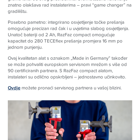
znatno olakšava rad instalaterima – pravi “game changer” na
gradilištu.
Posebno pametno: integrirano osvjetljenje točke prešanja
omogućuje precizan rad čak i u uvjetima slabog osvjetljenja.
Unatoč bateriji od 2 Ah, RazFaz compact omogućuje
kapacitet do 280 TECEflex prešanja promjera 16 mm po
jednom punjenju.
Ovaj kvalitetan alat s oznakom „Made in Germany” također
se može pohvaliti europskom servisnom mrežom s više od
90 certificiranih partnera. S RazFaz compact alatom,
instalateri su odlično opskrbljeni – jednostavno učinkovito.
Ovdje
možete pronaći servisnog partnera u vašoj blizini.