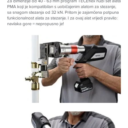
Za dimenzije od 40 - 63 mm program
TECE
flex nudi set alata
PMA koji je kompatibilan s uobičajenim alatom za stezanje,
sa snagom stezanja od 32 kN. Pritom je zajamčena potpuna
funkcionalnost alata za stezanje. I za ovaj alat vrijedi pravilo:
navlaka gore = nepropusno je
!