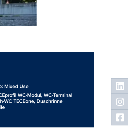
Floating
Sidebar
io: Mixed Use
CEprofil WC-Modul
,
WC-Terminal
h-WC TECEone
,
Duschrinne
ile