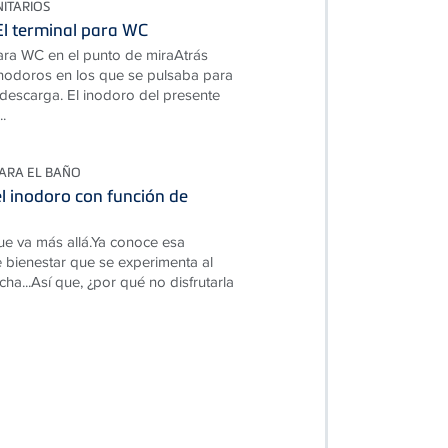
NITARIOS
El terminal para WC
para WC en el punto de miraAtrás
nodoros en los que se pulsaba para
descarga. El inodoro del presente
.
ARA EL BAÑO
l inodoro con función de
ue va más allá.Ya conoce esa
 bienestar que se experimenta al
ucha...Así que, ¿por qué no disfrutarla