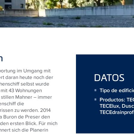
n
ntwortung im Umgang mit
DATOS
ert daran heute noch der
chenschiff selbst wurde
Tipo de edific
s mit 43 Wohnungen
stillen Mahner – immer
Productos:
TE
nschiff die
TECElux
,
Dusc
rissen zu werden. 2014
TECEdrainprof
ia Buron de Preser den
den ersten Blick. Für mich
nert sich die Planerin