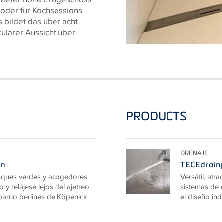
 oder für Kochsessions
bildet das über acht
ulärer Aussicht über
PRODUCTS
DRENAJE
in
TECEdrainp
osques verdes y acogedores
Versátil, atra
 y relájese lejos del ajetreo
sistemas de 
l barrio berlinés de Köpenick
el diseño ind