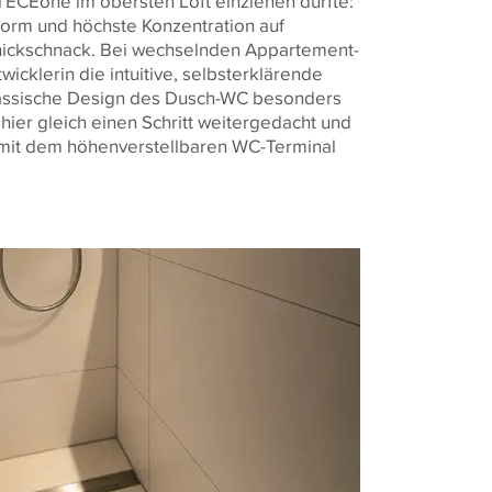
TECEone im obersten Loft einziehen durfte:
orm und höchste Konzentration auf
hnickschnack. Bei wechselnden Appartement-
icklerin die intuitive, selbsterklärende
lassische Design des Dusch-WC besonders
ier gleich einen Schritt weitergedacht und
mit dem höhenverstellbaren WC-Terminal