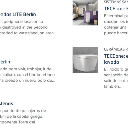
SISTEMAS SA
TECElux - 
iendas LITE Berlín
El terminal 
nt peripheral location to
quedan los i
ly destroyed in the Second
obtener una 
graded to wasteland, an area
puede hacer..
CERÁMICAS P
TECEone: e
erlín
lavado
rio para vivir, trabajar, ir de
El inodoro q
a cultura: con el barrio urbano
sensación de
 creado un nuevo polo de...
salir de la d
también...
Atenas
r puerto de pasajeros de
km de la capital griega,
imponente Torre del