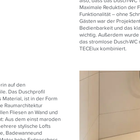
also, dass das Dusch-WC 
Maximale Reduktion der F
Funktionalität – ohne Sc
Gästen war der Projektentw
Bedienbarkeit und das k
wichtig. Außerdem wurde h
das stromlose Dusch-WC 
TECElux kombiniert.
rin auf den
le. Das Duschprofil
 Material, ist in der Form
die Raumarchitektur
hellen Fliesen an Wand und
nt: Aus dem einst maroden
ehrere stylische Lofts
che, Badewanneund
 Meter hohe Erdgeschoss