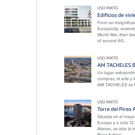
USO MIXTO
Edificios de viv
From an insignifica
Europacity: severe
World War, then de
of around 60...
USO MIXTO
AM TACHELES B
Un lugar extraordina
compras, el arte y l
AM TACHELES se ha
USO MIXTO
Torre del Pireo 
Situada en el mayo
Europa y a sólo 12 
Atenas, se alza la 
Pireo.&nbsp;