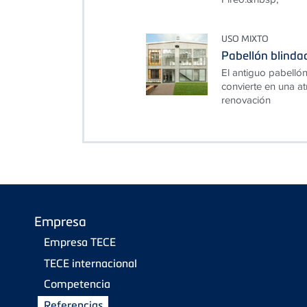
USO MIXTO
Pabellón blind
El antiguo pabelló
convierte en una at
renovación
Empresa
Empresa TECE
TECE internacional
Competencia
Referencias