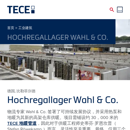
Skip to main content
Breadcrumb
»
首页
工业建筑
HOCHREGALLAGER WAHL & CO.
德国
, 比勒菲尔德
Hochregallager Wahl & Co.
物流专家 Wahl & Co. 签署了可持续发展协议，并采用热泵和
地暖为其新的高架仓库供暖。项目需铺设约 30，000 米的
TECE 地暖管道
，因此对于供暖工程师史蒂芬·罗恩坎普（
Stefan Röwekamp ）而言，灵活性至关重要。最终，仅用三个