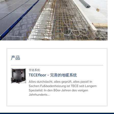
产品
管道系统
TECEfloor - 完善的地暖系统
Alles durchdacht, alles geprüft, alles passt! In
Sachen Fußbodenheizung ist TECE seit Langem
Spezialist: In den 80er-Jahren des vorigen
Jahrhunderts...