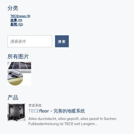
分类
TECEnews (3)
故事 (11)
新闻 (12)
所有图片
产品
管道系统
TECE
floor - 完善的地暖系统
Alles durchdacht, alles geprüft, alles passt! In Sachen
Fußbodenheizung ist
TECE
seit Langem...