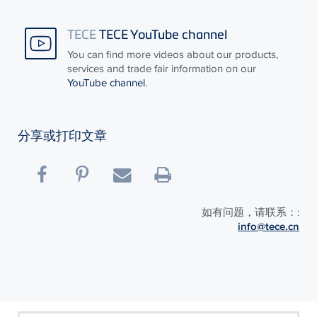
TECE
TECE YouTube channel
You can find more videos about our products,
services and trade fair information on our
YouTube channel
.
分享或打印文章
如有问题，请联系：:
info@tece.cn