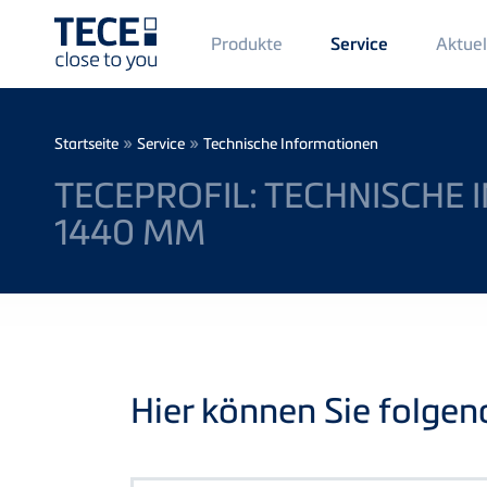
Main
Produkte
Aktuel
Service
Menü
1
Direkt zum Inhalt
Breadcrumb
»
»
Startseite
Service
Technische Informationen
TECEPROFIL: TECHNISCHE
1440 MM
Hier können Sie folge