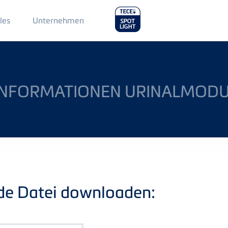
Main
les
Unternehmen
Menu
2
 INFORMATIONEN URINALMODU
nde Datei downloaden: