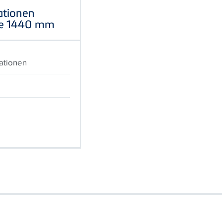
ationen
se 1440 mm
ationen