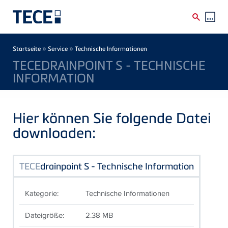
Direkt zum Inhalt
Breadcrumb
»
»
Startseite
Service
Technische Informationen
TECEDRAINPOINT S - TECHNISCHE
INFORMATION
Hier können Sie folgende Datei
downloaden:
TECE
drainpoint S - Technische Information
Kategorie:
Technische Informationen
Dateigröße:
2.38 MB