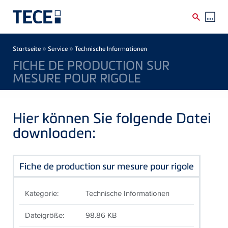
Direkt zum Inhalt
Breadcrumb
»
»
Startseite
Service
Technische Informationen
FICHE DE PRODUCTION SUR
MESURE POUR RIGOLE
Hier können Sie folgende Datei
downloaden:
Fiche de production sur mesure pour rigole
Kategorie:
Technische Informationen
Dateigröße:
98.86 KB