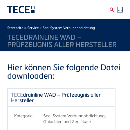
Direkt zum Inhalt
Breadcrumb
»
»
Startseite
Service
Seal System Verbundabdichtung
TECEDRAINLINE WAD –
PRÜFZEUGNIS ALLER HERSTELLER
Hier können Sie folgende Datei
downloaden:
TECE
drainline WAD – Prüfzeugnis aller
Hersteller
Kategorie:
Seal System Verbundabdichtung,
Gutachten und Zertifikate