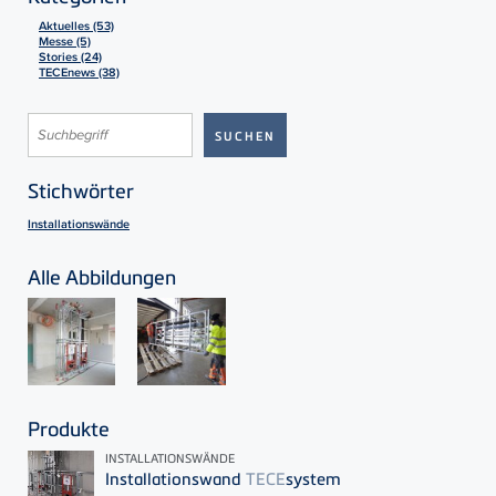
Aktuelles (53)
Messe (5)
Stories (24)
TECEnews (38)
Stichwörter
Installationswände
Alle Abbildungen
Produkte
INSTALLATIONSWÄNDE
Installationswand
TECE
system