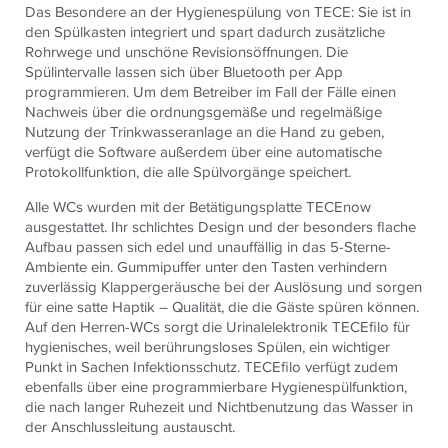
Das Besondere an der Hygienespülung von
TECE
: Sie ist in
den Spülkasten integriert und spart dadurch zusätzliche
Rohrwege und unschöne Revisionsöffnungen. Die
Spülintervalle lassen sich über Bluetooth per App
programmieren. Um dem Betreiber im Fall der Fälle einen
Nachweis über die ordnungsgemäße und regelmäßige
Nutzung der Trinkwasseranlage an die Hand zu geben,
verfügt die Software außerdem über eine automatische
Protokollfunktion, die alle Spülvorgänge speichert.
Alle WCs wurden mit der Betätigungsplatte
TECE
now
ausgestattet. Ihr schlichtes Design und der besonders flache
Aufbau passen sich edel und unauffällig in das 5-Sterne-
Ambiente ein. Gummipuffer unter den Tasten verhindern
zuverlässig Klappergeräusche bei der Auslösung und sorgen
für eine satte Haptik – Qualität, die die Gäste spüren können.
Auf den Herren-WCs sorgt die Urinalelektronik
TECE
filo für
hygienisches, weil berührungsloses Spülen, ein wichtiger
Punkt in Sachen Infektionsschutz.
TECE
filo verfügt zudem
ebenfalls über eine programmierbare Hygienespülfunktion,
die nach langer Ruhezeit und Nichtbenutzung das Wasser in
der Anschlussleitung austauscht.