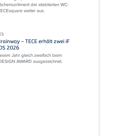
ächensortiment der etablierten WC-
TECEsquare weiter aus.
ES
rainway – TECE erhält zwei iF
DS 2026
esem Jahr gleich zweifach beim
 DESIGN AWARD ausgezeichnet.