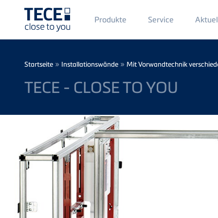
Main
Produkte
Service
Aktuel
Menü
1
Direkt zum Inhalt
Breadcrumb
»
»
Startseite
Installationswände
Mit Vorwandtechnik verschiede
TECE - CLOSE TO YOU