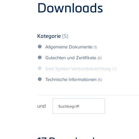
Product
Downloads
Kategorie
(5)
Allgemeine Dokumente
(1)
Gutachten und Zertifikate
(6)
Seal System Verbundabdichtung
(0)
Technische Informationen
(6)
und