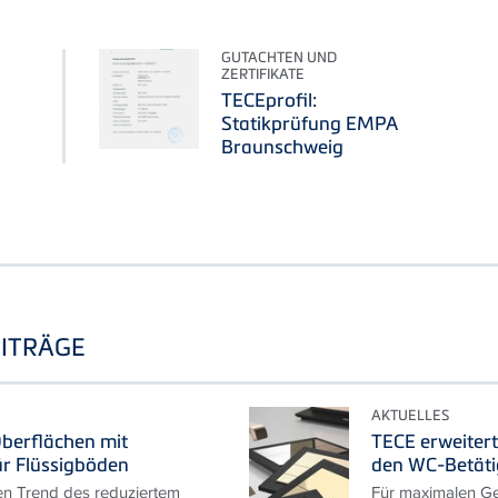
GUTACHTEN UND
ZERTIFIKATE
TECEprofil:
Statikprüfung EMPA
Braunschweig
ITRÄGE
AKTUELLES
berflächen mit
TECE erweitert
ür Flüssigböden
den WC-Betät
en Trend des reduziertem
Für maximalen Ge