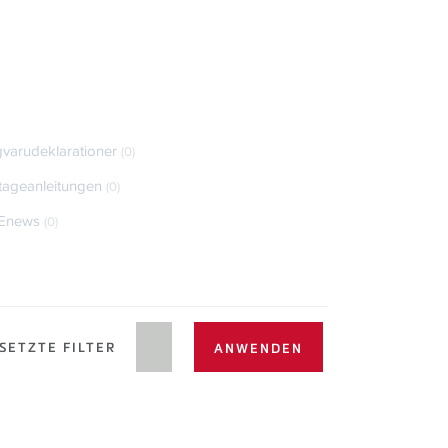
varudeklarationer
(0)
ageanleitungen
(0)
Enews
(0)
SETZTE FILTER