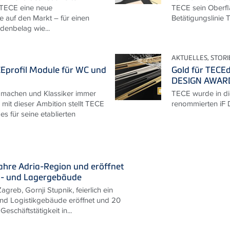
 TECE eine neue
TECE sein Oberfl
e auf den Markt – für einen
Betätigungslinie 
enbelag wie...
AKTUELLES, STORI
Eprofil Module für WC und
Gold für TECEd
DESIGN AWAR
 machen und Klassiker immer
TECE wurde in di
 mit dieser Ambition stellt TECE
renommierten iF
s für seine etablierten
Jahre Adria-Region und eröffnet
s- und Lagergebäude
agreb, Gornji Stupnik, feierlich ein
nd Logistikgebäude eröffnet und 20
Geschäftstätigkeit in...