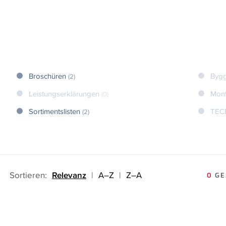
Broschüren
Bygg
(2)
Leistungserklärungen
Mont
(0)
Sortimentslisten
TEC
(2)
Sortieren:
Relevanz
|
A–Z
|
Z–A
0
GE