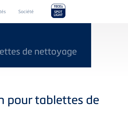
Main
tés
Société
Menu
2
lettes de nettoyage
n pour tablettes de