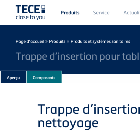
Main
Service
Actuali
Produits
Menü
1
Skip to main content
Breadcrumb
»
»
Page d’accueil
Produits
Produits et systèmes sanitaires
Trappe d’insertion pour tab
Subnavigation
Aperçu
Composants
of
current
Product
Trappe d’insertio
nettoyage