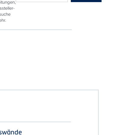
,
itungen,
steller-
suche
ehr.