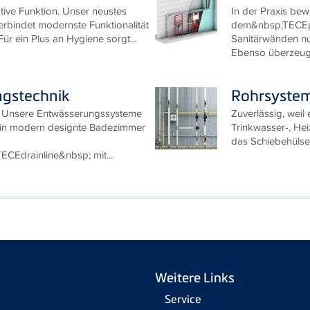
eme
Installati
vative Funktion. Unser neustes
In der Praxis bewä
rbindet modernste Funktionalität
dem&nbsp;TECEpr
Für ein Plus an Hygiene sorgt...
Sanitärwänden nun
Ebenso überzeugen
gstechnik
Rohrsyste
. Unsere Entwässerungssysteme
Zuverlässig, weil
t in modern designte Badezimmer
Trinkwasser-, Heiz
das Schiebehülsen
CEdrainline&nbsp; mit...
Weitere Links
Service