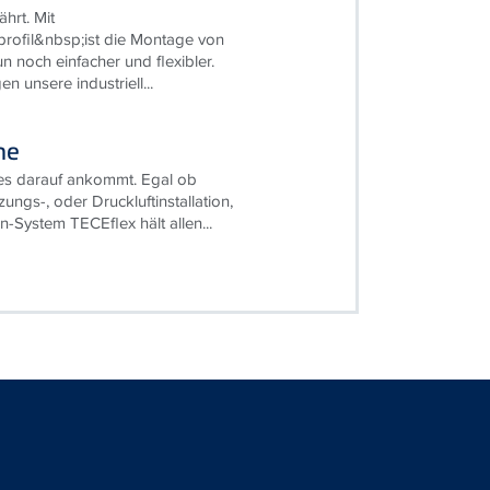
onswände
hrt. Mit
ofil&nbsp;ist die Montage von
 noch einfacher und flexibler.
 unsere industriell...
me
 es darauf ankommt. Egal ob
ungs-, oder Druckluftinstallation,
-System TECEflex hält allen...