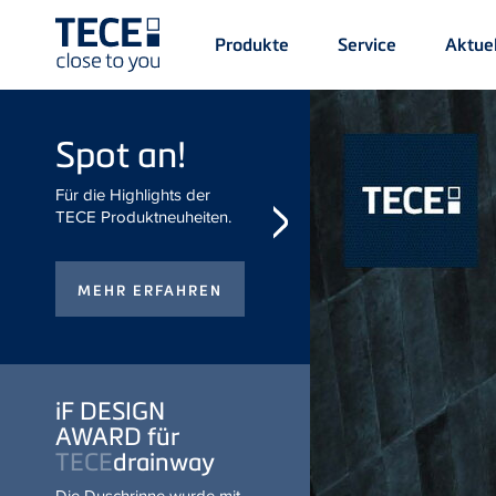
Main
Produkte
Service
Aktuel
Menü
1
Direkt zum Inhalt
Spot an!
Für die Highlights der TECE
Produktneuheiten.
iF DESIGN
AWARD für
TECE
drainway
Die Duschrinne wurde mit dem
iF DESIGN AWARD Gold 2026
ausgezeichnet