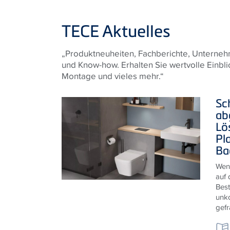
TECE Aktuelles
„Produktneuheiten, Fachberichte, Unternehm
und Know-how. Erhalten Sie wertvolle Einbli
Montage und vieles mehr.“
Sc
ab
Lö
Pl
Ba
Wen
auf 
Best
unk
gefr