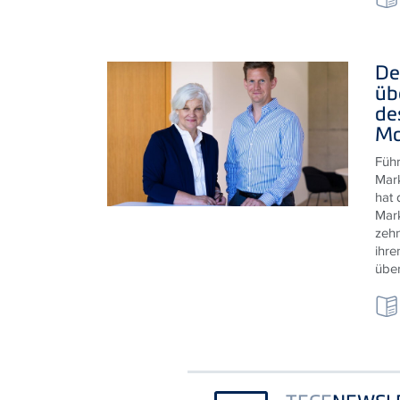
De
üb
de
Ma
Füh
Mar
hat 
Mark
zehn
ihre
übe