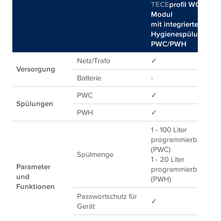
TECE
profil WC-
T
Modul
M
mit integrierter
mi
Hygienespülung
H
PWC/PWH
P
Netz/Trafo
✓
✓
Versorgung
Batterie
-
-
PWC
✓
✓
Spülungen
PWH
✓
-
1 - 100 Liter
programmierbar
(PWC)
1 
Spülmenge
1 - 20 Liter
p
Parameter
programmierbar
und
(PWH)
Funktionen
Passwortschutz für
✓
✓
Gerät