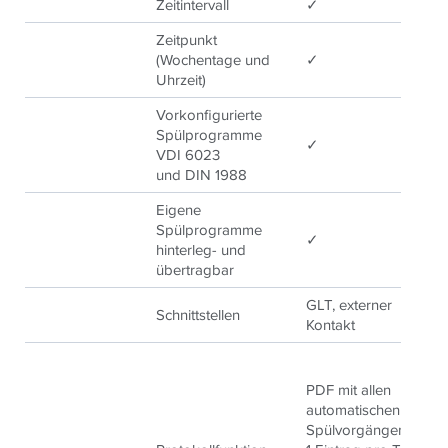
Zeitintervall
✓
✓
Zeitpunkt
(Wochentage und
✓
✓
Uhrzeit)
Vorkonfigurierte
Spülprogramme
✓
✓
VDI 6023
und DIN 1988
Eigene
Spülprogramme
✓
✓
hinterleg- und
übertragbar
GLT, externer
GL
Schnittstellen
Kontakt
Ko
PDF mit allen
PD
automatischen
au
Spülvorgängen,
S