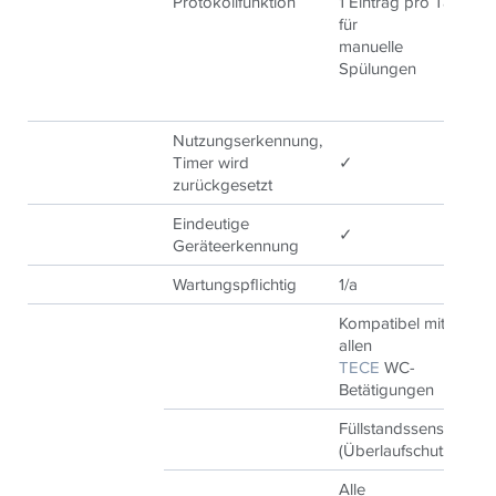
Protokollfunktion
1 Eintrag pro Tag
1 
für
fü
manuelle
ma
Spülungen
S
Nutzungserkennung,
Timer wird
✓
✓
zurückgesetzt
Eindeutige
✓
✓
Geräteerkennung
Wartungspflichtig
1/a
1/
Kompatibel mit
Ko
allen
al
TECE
WC-
T
Betätigungen
Be
Füllstandssensor
Fü
(Überlaufschutz
(Ü
Alle
Al