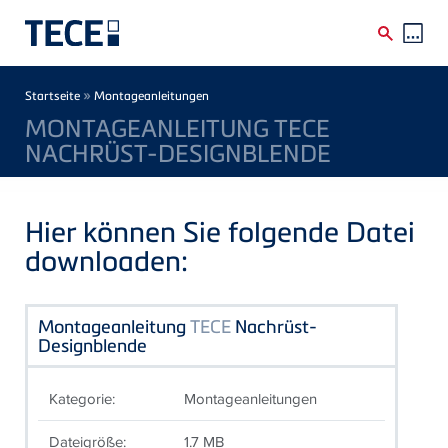
Direkt zum Inhalt
Breadcrumb
»
Startseite
Montageanleitungen
MONTAGEANLEITUNG TECE
NACHRÜST-DESIGNBLENDE
Hier können Sie folgende Datei
downloaden:
Montageanleitung
TECE
Nachrüst-
Designblende
Kategorie:
Montageanleitungen
Dateigröße:
1.7 MB