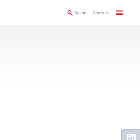
Secondary
Suche
Kontakt
Menu
Floating
Sidebar