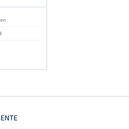
ren
B
ENTE