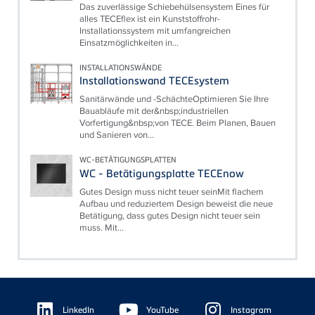
Das zuverlässige Schiebehülsensystem Eines für
alles TECEflex ist ein Kunststoffrohr-
Installationssystem mit umfangreichen
Einsatzmöglichkeiten in...
INSTALLATIONSWÄNDE
Installationswand TECEsystem
Sanitärwände und -SchächteOptimieren Sie Ihre
Bauabläufe mit der&nbsp;industriellen
Vorfertigung&nbsp;von TECE. Beim Planen, Bauen
und Sanieren von...
WC-BETÄTIGUNGSPLATTEN
WC - Betätigungsplatte TECEnow
Gutes Design muss nicht teuer seinMit flachem
Aufbau und reduziertem Design beweist die neue
Betätigung, dass gutes Design nicht teuer sein
muss. Mit...
Floating
Sidebar
LinkedIn
YouTube
Instagram