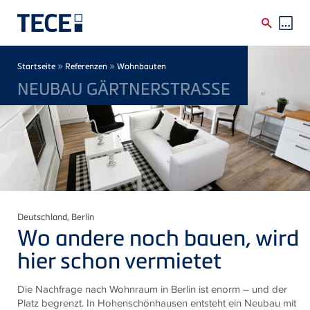
Direkt zum Inhalt
Breadcrumb
»
»
Startseite
Referenzen
Wohnbauten
NEUBAU GÄRTNERSTRASSE
Deutschland
, Berlin
Wo andere noch bauen, wird
hier schon vermietet
Die Nachfrage nach Wohnraum in Berlin ist enorm – und der
Platz begrenzt. In Hohenschönhausen entsteht ein Neubau mit