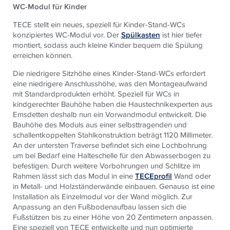
WC-Modul für Kinder
TECE stellt ein neues, speziell für Kinder-Stand-WCs
konzipiertes WC-Modul vor. Der
Spülkasten
ist hier tiefer
montiert, sodass auch kleine Kinder bequem die Spülung
erreichen können.
Die niedrigere Sitzhöhe eines Kinder-Stand-WCs erfordert
eine niedrigere Anschlusshöhe, was den Montageaufwand
mit Standardprodukten erhöht. Speziell für WCs in
kindgerechter Bauhöhe haben die Haustechnikexperten aus
Emsdetten deshalb nun ein Vorwandmodul entwickelt. Die
Bauhöhe des Moduls aus einer selbsttragenden und
schallentkoppelten Stahlkonstruktion beträgt 1120 Millimeter.
An der untersten Traverse befindet sich eine Lochbohrung
um bei Bedarf eine Halteschelle für den Abwasserbogen zu
befestigen. Durch weitere Vorbohrungen und Schlitze im
Rahmen lässt sich das Modul in eine
TECEprofil
Wand oder
in Metall- und Holzständerwände einbauen. Genauso ist eine
Installation als Einzelmodul vor der Wand möglich. Zur
Anpassung an den Fußbodenaufbau lassen sich die
Fußstützen bis zu einer Höhe von 20 Zentimetern anpassen.
Eine speziell von TECE entwickelte und nun optimierte