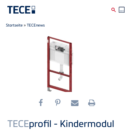
Breadcrumb
Direkt zum Inhalt
Startseite
»
TECEnews
TECE
profil - Kindermodul