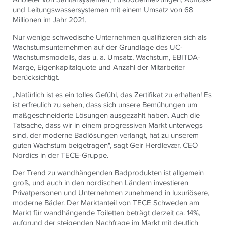
und Leitungswassersystemen mit einem Umsatz von 68
Millionen im Jahr 2021.
Nur wenige schwedische Unternehmen qualifizieren sich als
Wachstumsunternehmen auf der Grundlage des UC-
Wachstumsmodells, das u. a. Umsatz, Wachstum, EBITDA-
Marge, Eigenkapitalquote und Anzahl der Mitarbeiter
berücksichtigt.
„Natürlich ist es ein tolles Gefühl, das Zertifikat zu erhalten! Es
ist erfreulich zu sehen, dass sich unsere Bemühungen um
maßgeschneiderte Lösungen ausgezahlt haben. Auch die
Tatsache, dass wir in einem progressiven Markt unterwegs
sind, der moderne Badlösungen verlangt, hat zu unserem
guten Wachstum beigetragen", sagt Geir Herdlevær, CEO
Nordics in der
TECE
-Gruppe.
Der Trend zu wandhängenden Badprodukten ist allgemein
groß, und auch in den nordischen Ländern investieren
Privatpersonen und Unternehmen zunehmend in luxuriösere,
moderne Bäder. Der Marktanteil von
TECE
Schweden am
Markt für wandhängende Toiletten beträgt derzeit ca. 14%,
aufgrund der steigenden Nachfrage im Markt mit deutlich