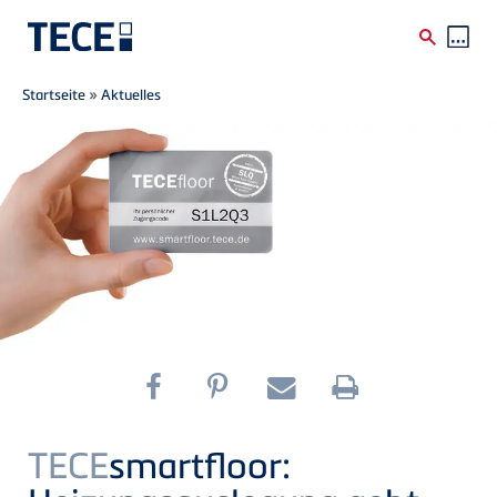
Breadcrumb
Direkt zum Inhalt
Startseite
»
Aktuelles
TECE
smartfloor: