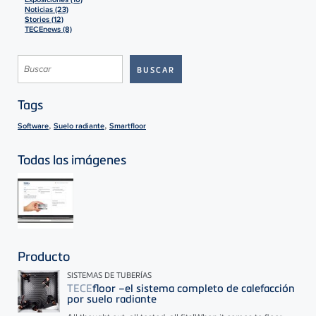
Noticias (23)
Stories (12)
TECEnews (8)
Tags
,
,
Software
Suelo radiante
Smartfloor
Todas las imágenes
Producto
SISTEMAS DE TUBERÍAS
TECE
floor –el sistema completo de calefacción
por suelo radiante