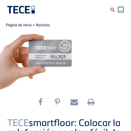
Breadcrumb
Skip to main content
Página de inicio
»
Noticias
TECE
smartfloor: Colocar la