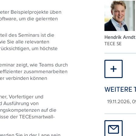
ter Beispielprojekte üben
oftware, um die gelernten
teil des Seminars ist die
Hendrik Arndt
ie Sie alle relevanten
TECE
SE
ücksichtigen, um höchste
minar zeigt, wie Teams durch
 effizienter zusammenarbeiten
nder verbinden können
WEITERE 
er, Vorfertiger und
19.11.2026, 
d Ausführung von
anungskompetenzen auf die
isse der TECEsmartwall-
rden Sie in der Lage sein,