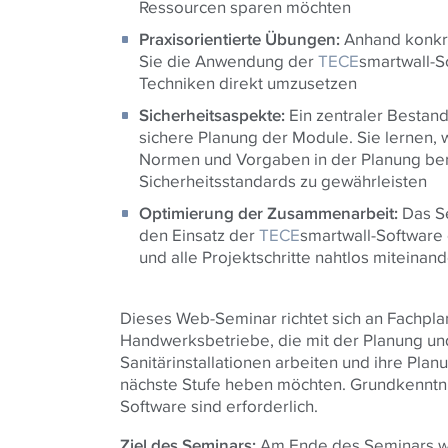
Ressourcen sparen möchten
Praxisorientierte Übungen:
Anhand konkre
Sie die Anwendung der
TECE
smartwall-S
Techniken direkt umzusetzen
Sicherheitsaspekte:
Ein zentraler Bestand
sichere Planung der Module. Sie lernen, w
Normen und Vorgaben in der Planung ber
Sicherheitsstandards zu gewährleisten
Optimierung der Zusammenarbeit:
Das Se
den Einsatz der
TECE
smartwall-Software
und alle Projektschritte nahtlos miteina
Dieses Web-Seminar richtet sich an Fachplan
Handwerksbetriebe, die mit der Planung un
Sanitärinstallationen arbeiten und ihre Pl
nächste Stufe heben möchten. Grundkenntn
Software sind erforderlich.
Ziel des Seminars:
Am Ende des Seminars we