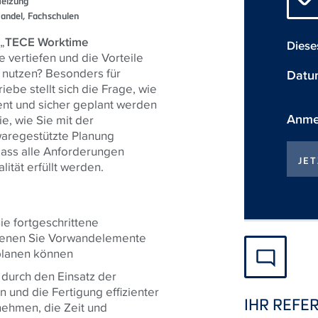
Heizung
andel, Fachschulen
„
TECE Worktime
Diese
e vertiefen und die Vorteile
 nutzen? Besonders für
Datu
be stellt sich die Frage, wie
nt und sicher geplant werden
Anmel
e, wie Sie mit der
twaregestützte Planung
 dass alle Anforderungen
JE
lität erfüllt werden.
ie fortgeschrittene
 denen Sie Vorwandelemente
 planen können
 durch den Einsatz der
und die Fertigung effizienter
IHR REFE
nehmen, die Zeit und