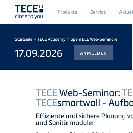
Main
Produkte
Service
Aktuel
Menü
1
Direkt zum Inhalt
Breadcrumb
»
»
Startseite
TECE Academy
openTECE Web-Seminare
17.09.2026
ANMELDEN
TECE
Web-Seminar:
TE
TECE
smartwall - Aufb
Effiziente und sichere Planung
und Sanitärmodulen