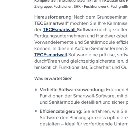
Kompetenzen:
Installationstechnik für Trinkwasser und 
Zielgruppe:
Fachplaner, SHK - Fachhandwerk, Fachgroßh
Herausforderung:
Nach dem Grundseminar 
TECEsmartwall
“ möchten Sie Ihre Kenntniss
der
TECEsmartwall-
Software
noch gezielter
Fertigungsunternehmen und Handwerksbetrie
Vorwandelemente und Sanitärmodule effizie
können. In diesem Aufbau-Seminar lernen Si
TECEsmartwall
-Software eine präzise, sof
durchführen und gleichzeitig sicherstellen,
hinsichtlich Funktionalität, Sicherheit und Qua
Was erwartet Sie?
Vertiefte Softwareanwendung:
Erlernen S
Funktionen der Smartwall-Software, mit
und Sanitärmodule detailliert und sicher
Effizienzsteigerung:
Sie erfahren, wie Sie
Software den Planungsprozess optimieren 
gestalten – ideal für vorfertigende Unter