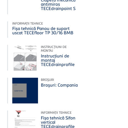
antimiros
TECEdrainpoint S
INFORMAŢII TEHNICE
Fișa tehnică Panou de suport
uscat TECEfloor TP 30/16 BMB
INSTRUCŢIUNI DE
MONTAJ
Instrucțiuni de
montaj
TECEdrainprofile
BROŞURI
Broşuri: Compania
INFORMAŢII TEHNICE
Fișa tehnică Sifon
vertical
TECEdrainprofile