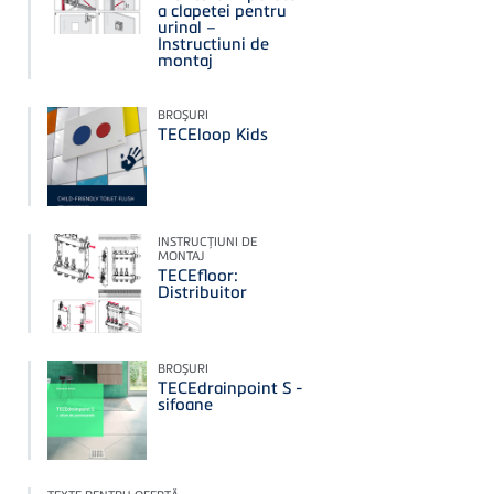
a clapetei pentru
urinal –
Instructiuni de
montaj
BROŞURI
TECEloop Kids
INSTRUCŢIUNI DE
MONTAJ
TECEfloor:
Distribuitor
BROŞURI
TECEdrainpoint S -
sifoane