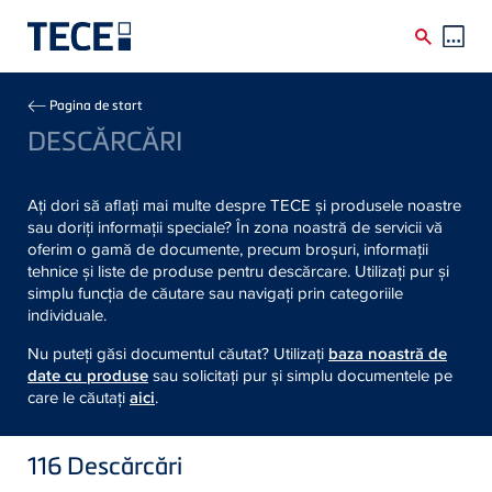
Skip to main content
Breadcrumb
Pagina de start
DESCĂRCĂRI
Ați dori să aflați mai multe despre TECE și produsele noastre
sau doriți informații speciale? În zona noastră de servicii vă
oferim o gamă de documente, precum broșuri, informații
tehnice și liste de produse pentru descărcare. Utilizați pur și
simplu funcția de căutare sau navigați prin categoriile
individuale.
Nu puteți găsi documentul căutat? Utilizați
baza noastră de
date cu produse
sau solicitați pur și simplu documentele pe
care le căutați
aici
.
116
Descărcări