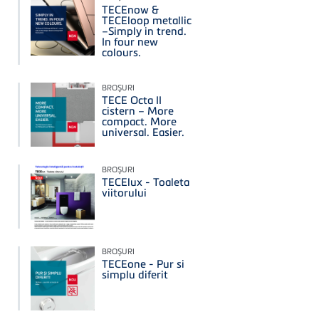
TECEnow &
TECEloop metallic
–Simply in trend.
In four new
colours.
BROŞURI
TECE Octa II
cistern – More
compact. More
universal. Easier.
BROŞURI
TECElux - Toaleta
viitorului
BROŞURI
TECEone - Pur si
simplu diferit