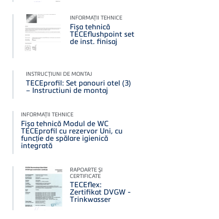
INFORMAŢII TEHNICE
Fișa tehnică
TECEflushpoint set
de inst. finisaj
INSTRUCŢIUNI DE MONTAJ
TECEprofil: Set panouri otel (3)
– Instructiuni de montaj
INFORMAŢII TEHNICE
Fișa tehnică Modul de WC
TECEprofil cu rezervor Uni, cu
funcție de spălare igienică
integrată
RAPOARTE ŞI
CERTIFICATE
TECEflex:
Zertifikat DVGW -
Trinkwasser