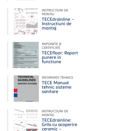
INSTRUCŢIUNI DE
MONTAJ
TECEdrainline –
Instructiuni de
montaj
RAPOARTE ŞI
CERTIFICATE
TECEfloor: Raport
punere in
functiune
INFORMAŢII TEHNICE
TECE Manual
tehnic sisteme
sanitare
INSTRUCŢIUNI DE
MONTAJ
TECEdrainline:
Grila cu acoperire
ceramic –