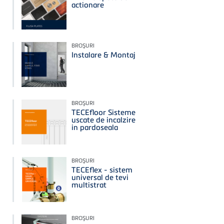
actionare
BROŞURI
Instalare & Montaj
BROŞURI
TECEfloor Sisteme
uscate de incalzire
in pardoseala
BROŞURI
TECEflex - sistem
universal de tevi
multistrat
BROŞURI