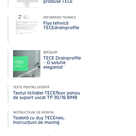
produse TECE
INFORMAŢII TEHNICE
Fișa tehnică
TECEdrainprofile
BROŞURI
TECE Drainprofile
- O solutie
eleganta!
TEXTE PENTRU OFERTĂ
Textul licitației TECEfloor panou
de suport uscat TP 30/16 BMB
INSTRUCŢIUNI DE MONTAJ
Toaletă cu duș TECEneo,
Instrucțiuni de montaj