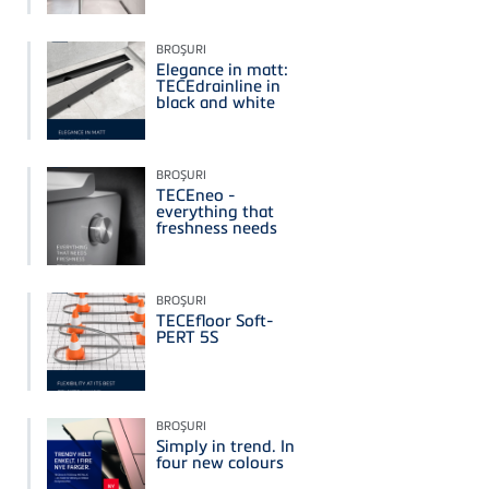
BROŞURI
Elegance in matt:
TECEdrainline in
black and white
BROŞURI
TECEneo -
everything that
freshness needs
BROŞURI
TECEfloor Soft-
PERT 5S
BROŞURI
Simply in trend. In
four new colours