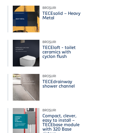
BROŞURI
TECEsolid – Heavy
Metal
BROŞURI
TECEloft - toilet
ceramics with
cyclon flush
BROŞURI
TECEdrainway
shower channel
BROŞURI
Compact, clever,
easy to install –
TECEbase module
with 320 Base