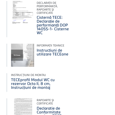
DECLARAŢII DE
PERFORMANŢĂ,
RAPOARTE ŞI
CERTIFICATE
Cisternă TECE:
Declarație de
performanță DOP
14055-1- Cisterne
WC
INFORMAŢII TEHNICE
Instrucțiuni de
utilizare TECEone
INSTRUCŢIUNI DE MONTAJ
TECEprofil Modul WC cu
rezervor Octa II, 8 cm,
Instrucțiuni de montaj
RAPOARTE ŞI
CERTIFICATE
Declaratie de
Conformitate