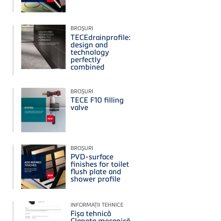
BROŞURI
TECEdrainprofile:
design and
technology
perfectly
combined
BROŞURI
TECE F10 filling
valve
BROŞURI
PVD-surface
finishes for toilet
flush plate and
shower profile
INFORMAŢII TEHNICE
Fișa tehnică
Clapeta mecanică