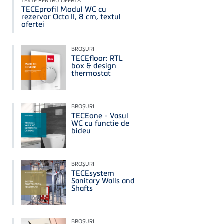
TEXTE PENTRU OFERTĂ
TECEprofil Modul WC cu
rezervor Octa II, 8 cm, textul
ofertei
BROŞURI
TECEfloor: RTL
box & design
thermostat
BROŞURI
TECEone - Vasul
WC cu functie de
bideu
BROŞURI
TECEsystem
Sanitary Walls and
Shafts
BROŞURI