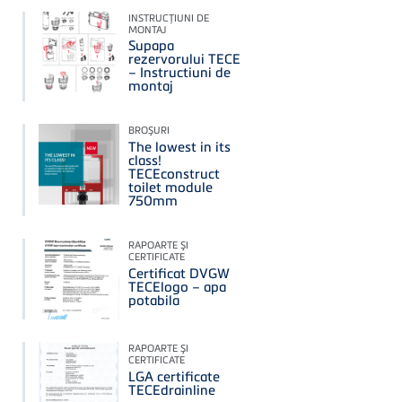
INSTRUCŢIUNI DE
MONTAJ
Supapa
rezervorului TECE
– Instructiuni de
montaj
BROŞURI
The lowest in its
class!
TECEconstruct
toilet module
750mm
RAPOARTE ŞI
CERTIFICATE
Certificat DVGW
TECElogo – apa
potabila
RAPOARTE ŞI
CERTIFICATE
LGA certificate
TECEdrainline