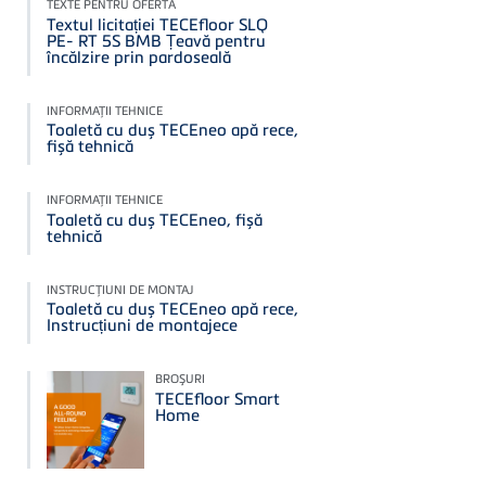
TEXTE PENTRU OFERTĂ
Textul licitației TECEfloor SLQ
PE- RT 5S BMB Țeavă pentru
încălzire prin pardoseală
INFORMAŢII TEHNICE
Toaletă cu duș TECEneo apă rece,
fișă tehnică
INFORMAŢII TEHNICE
Toaletă cu duș TECEneo, fișă
tehnică
INSTRUCŢIUNI DE MONTAJ
Toaletă cu duș TECEneo apă rece,
Instrucțiuni de montajece
BROŞURI
TECEfloor Smart
Home