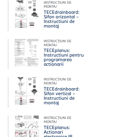
INSTRUCŢIUNI DE
MONTAJ
TECEdrainboard:
Sifon orizontal –
Instructiuni de
montaj
INSTRUCŢIUNI DE
MONTAJ
TECEplanus:
Instructiuni pentru
programarea
actionarii
INSTRUCŢIUNI DE
MONTAJ
TECEdrainboard:
Sifon vertical –
Instructiuni de
montaj
INSTRUCŢIUNI DE
MONTAJ
TECEplanus:
Actionari
electronice IR