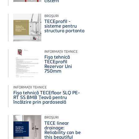
cistern
BROŞURI
TECEprofil -
sisteme pentru
structura portanta
INFORMAŢII TEHNICE
Fișa tehnică
TECEprofil
Rezervor Uni
750mm
INFORMAŢII TEHNICE
Fișa tehnică TECEfloor SLQ PE-
RT 5S BMB Țeavă pentru
încălzire prin pardoseală
BROŞURI
TECE linear
drainage:
Reliability can be
this beautiful