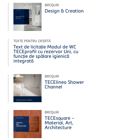
BROŞURI
Design & Creation
TEXTE PENTRU OFERTĂ
Text de licitație Modul de WC
TECEprofil cu rezervor Uni, cu
funcție de spălare igienică
integrată
BROŞURI
TECElineo Shower
Channel
BROŞURI
TECEsquare –
Material, Art,
Architecture