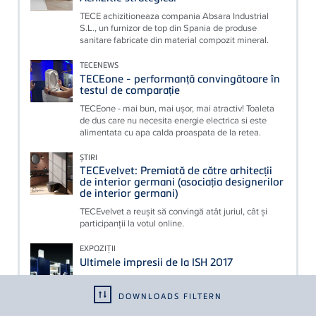
TECE achizitioneaza compania Absara Industrial
S.L., un furnizor de top din Spania de produse
sanitare fabricate din material compozit mineral.
TECENEWS
TECEone - performanță convingătoare în
testul de comparație
TECEone - mai bun, mai ușor, mai atractiv! Toaleta
de dus care nu necesita energie electrica si este
alimentata cu apa calda proaspata de la retea.
ȘTIRI
TECEvelvet: Premiată de către arhitecții
de interior germani (asociația designerilor
de interior germani)
TECEvelvet a reușit să convingă atât juriul, cât și
participanții la votul online.
EXPOZIȚII
Ultimele impresii de la ISH 2017
TECE va împlini 30 de ani în 2017 – o ocazie pentru
a analiza compania şi evoluţia sa şi de a privi spre
DOWNLOADS FILTERN
viitor.&nbsp;