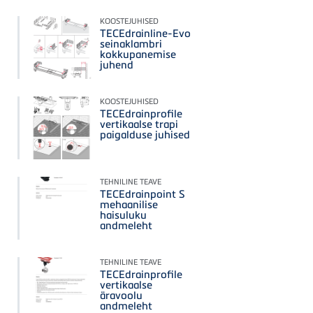
KOOSTEJUHISED
TECEdrainline-Evo
seinaklambri
kokkupanemise
juhend
KOOSTEJUHISED
TECEdrainprofile
vertikaalse trapi
paigalduse juhised
TEHNILINE TEAVE
TECEdrainpoint S
mehaanilise
haisuluku
andmeleht
TEHNILINE TEAVE
TECEdrainprofile
vertikaalse
äravoolu
andmeleht