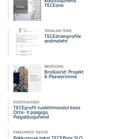
Kasutusjuhend
TECEone
TEHNILINE TEAVE
TECEdrainprofile
andmeleht
BROŠÜÜRID
Brošüürid: Projekt
& Planeerimine
KOOSTEJUHISED
TECEprofil tualettmoodul koos
Octa- II paagiga,
Paigaldusjuhend
PAKKUMISTE TEKSTID
Pakkumuse tekst TECEfloor SLQ