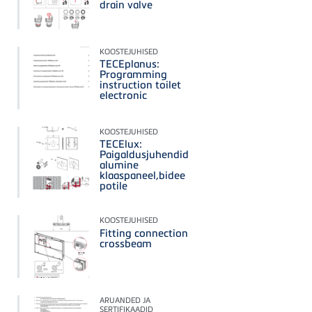
drain valve
KOOSTEJUHISED
TECEplanus:
Programming
instruction toilet
electronic
KOOSTEJUHISED
TECElux:
Paigaldusjuhendid
alumine
klaaspaneel,bidee
potile
KOOSTEJUHISED
Fitting connection
crossbeam
ARUANDED JA
SERTIFIKAADID