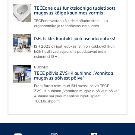
TECEone dušifunktsiooniga tualetipott:
mugavus kõige kaunimas vormis
TECEone vastab kõikidele nõudmistele – ka
ergonoomika ja tänapäevasuse suhtes
ISH: Isiklik kontakt jääb asendamatuks!
ISH 2023 oli igati edukas! Siin on kokkuvõtlikult
kõik huvitavad asjad, mis puudutavad meie
esinemist ISH-l.
UUDISED
TECE pälvis ZVSHK auhinna „Vannitoa
mugavus põlvest põlve“
Frankfurdis toimunud ISH messil pälvis TECE
ZVSHK auhinna „Vannitoa mugavus põlvest põlve“.
Auhinna sai pneumaatiline loputusplaat
TECEflushpoint.
Floating