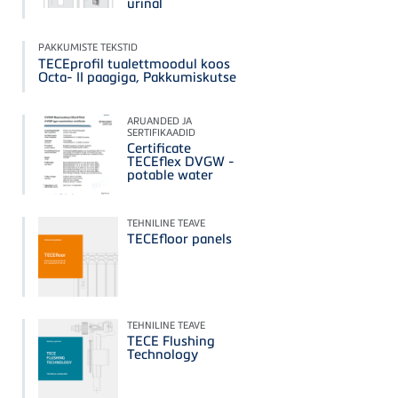
urinal
PAKKUMISTE TEKSTID
TECEprofil tualettmoodul koos
Octa- II paagiga, Pakkumiskutse
ARUANDED JA
SERTIFIKAADID
Certificate
TECEflex DVGW -
potable water
TEHNILINE TEAVE
TECEfloor panels
TEHNILINE TEAVE
TECE Flushing
Technology