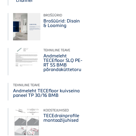
channel
BROŠÜÜRID
Brošüürid: Disain
& Looming
TEHNILINE TEAVE
Andmeleht
TECEfloor SLQ PE-
RT 5S BMB
põrandaküttetoru
TEHNILINE TEAVE
Andmeleht TECEfloor kuivseina
paneel TP 30/16 BMB
KOOSTEJUHISED
TECEdrainprofile
montaažijuhised