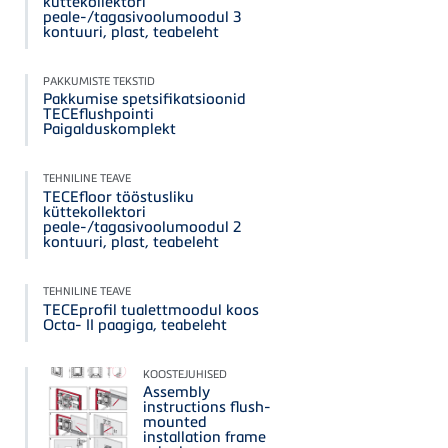
küttekollektori
peale-/tagasivoolumoodul 3
kontuuri, plast, teabeleht
PAKKUMISTE TEKSTID
Pakkumise spetsifikatsioonid
TECEflushpointi
Paigalduskomplekt
TEHNILINE TEAVE
TECEfloor tööstusliku
küttekollektori
peale-/tagasivoolumoodul 2
kontuuri, plast, teabeleht
TEHNILINE TEAVE
TECEprofil tualettmoodul koos
Octa- II paagiga, teabeleht
KOOSTEJUHISED
Assembly
instructions flush-
mounted
installation frame