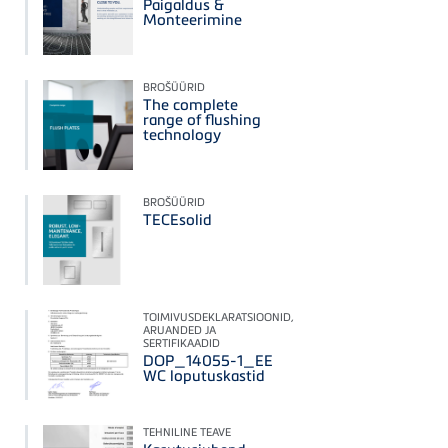
Paigaldus &
Monteerimine
BROŠÜÜRID
The complete
range of flushing
technology
BROŠÜÜRID
TECEsolid
TOIMIVUSDEKLARATSIOONID,
ARUANDED JA
SERTIFIKAADID
DOP_14055-1_EE
WC loputuskastid
TEHNILINE TEAVE