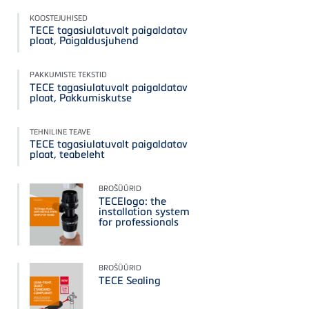
KOOSTEJUHISED
TECE tagasiulatuvalt paigaldatav
plaat, Paigaldusjuhend
PAKKUMISTE TEKSTID
TECE tagasiulatuvalt paigaldatav
plaat, Pakkumiskutse
TEHNILINE TEAVE
TECE tagasiulatuvalt paigaldatav
plaat, teabeleht
BROŠÜÜRID
TECElogo: the
installation system
for professionals
BROŠÜÜRID
TECE Sealing