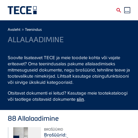
Skip to main content
Breadcrumb
»
Avaleht
Teenindus
ALLALAADIMINE
Soovite lisateavet TECE ja meie toodete kohta või vajate
eriteavet? Oma teenindusalas pakume allalaadimiseks
mitmesuguseid dokumente, nagu brošüürid, tehniline teave ja
tootevalikute nimekirjad. Lihtsalt kasutage otsingufunktsiooni
või sirvige üksikuid kategooriaid.
Otsitavat dokumenti ei leitud? Kasutage meie tootekataloogi
või taotlege otsitavaid dokumente
siin
.
88
Allalaadimine
BROŠÜÜRID
Brošüürid: