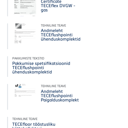
Certificate
TECEflex DVGW -
gas
TEHNILINE TEAVE
Andmeleht
TECEflushpointi
ühenduskomplektid
PAKKUMISTE TEKSTID
Pakkumise spetsifikatsioonid
TECEflushpointi
ühenduskomplektid
TEHNILINE TEAVE
Andmeleht
TECEflushpointi
Paigalduskomplekt
TEHNILINE TEAVE
TECEfloor tööstusliku