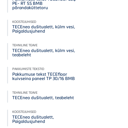
PE- RT 5S BMB
põrandaküttetoru
KOOSTEJUHISED
TECEneo dušitualett, külm vesi,
Paigaldusjuhend
TEHNILINE TEAVE
TECEneo dušitualett, külm vesi,
teabeleht
PAKKUMISTE TEKSTID
Pakkumuse tekst TECEfloor
kuivseina paneel TP 30/16 BMB
TEHNILINE TEAVE
TECEneo dušitualett, teabeleht
KOOSTEJUHISED
TECEneo dušitualett,
Paigaldusjuhend