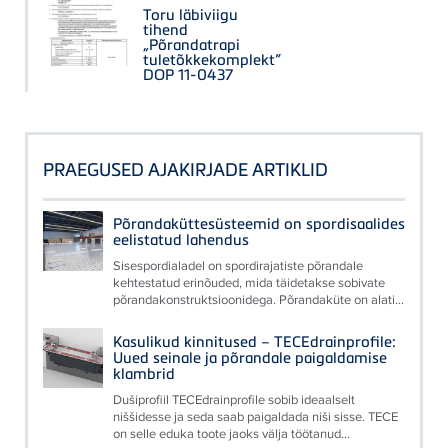
Toru läbiviigu
tihend
„Põrandatrapi
tuletõkkekomplekt”
DOP 11-0437
PRAEGUSED AJAKIRJADE ARTIKLID
Põrandaküttesüsteemid on spordisaalides
eelistatud lahendus
Sisespordialadel on spordirajatiste põrandale
kehtestatud erinõuded, mida täidetakse sobivate
põrandakonstruktsioonidega. Põrandaküte on alati...
Kasulikud kinnitused – TECEdrainprofile:
Uued seinale ja põrandale paigaldamise
klambrid
Dušiprofiil TECEdrainprofile sobib ideaalselt
niššidesse ja seda saab paigaldada niši sisse. TECE
on selle eduka toote jaoks välja töötanud...