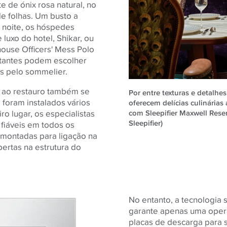
e de ónix rosa natural, no
e folhas. Um busto a
À noite, os hóspedes
luxo do hotel, Shikar, ou
ouse Officers' Mess Polo
itantes podem escolher
s pelo sommelier.
e ao restauro também se
Por entre texturas e detalhe
e foram instalados vários
oferecem delícias culinária
com Sleepifier Maxwell Rese
o lugar, os especialistas
Sleepifier)
fiáveis ​​em todos os
é-montadas para ligação na
bertas na estrutura do
No entanto, a tecnologia 
garante apenas uma opera
placas de descarga para