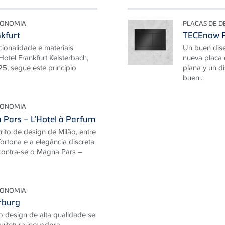
RONOMIA
PLACAS DE D
nkfurt
TECEnow P
cionalidade e materiais
Un buen dise
Hotel Frankfurt Kelsterbach,
nueva placa 
, segue este princípio
plana y un d
buen...
RONOMIA
Pars – L’Hotel à Parfum
rito de design de Milão, entre
ortona e a elegância discreta
ncontra-se o Magna Pars –
RONOMIA
rburg
o design de alta qualidade se
uitetura inovadora.