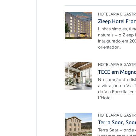
HOTELARIA E GAST
Zleep Hotel Fra
Linhas simples, fun
naturais – o Zleep 
inaugurado em 2025
orientador...
HOTELARIA E GAST
TECE em Magna 
No coração do dist
a vibração da Via T
da Via Forcella, e
L’Hotel...
HOTELARIA E GAST
Terra Saar, Saa
Terra Saar – onde 
encontra com a arq