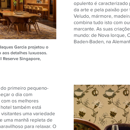
opulento é caracterizado
da arte e pela paixão por
Veludo, mármore, madeira
combina tudo isto com ous
marcante. As suas criaçõ
mundo: de Nova Iorque, C
Baden-Baden, na Aleman
Jaques Garcia projetou o
o aos detalhes luxuosos.
l Reserve Singapore,
 do primeiro pequeno-
eçar o dia com
as com os melhores
o hotel também está
 visitantes uma variedade
de uma manhã repleta de
aravilhoso para relaxar. O