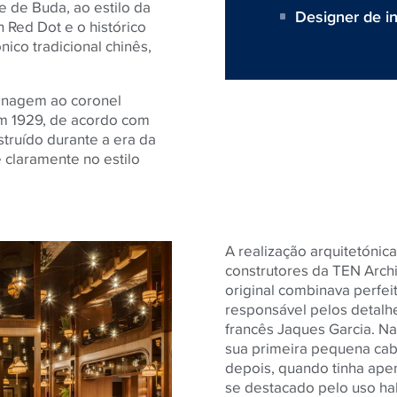
 de Buda, ao estilo da
Designer de in
 Red Dot e o histórico
ico tradicional chinês,
nagem ao coronel
 em 1929, de acordo com
struído durante a era da
e claramente no estilo
A realização arquitetónic
construtores da TEN Archit
original combinava perfei
responsável pelos detalh
francês Jaques Garcia. Na
sua primeira pequena ca
depois, quando tinha ape
se destacado pelo uso hab