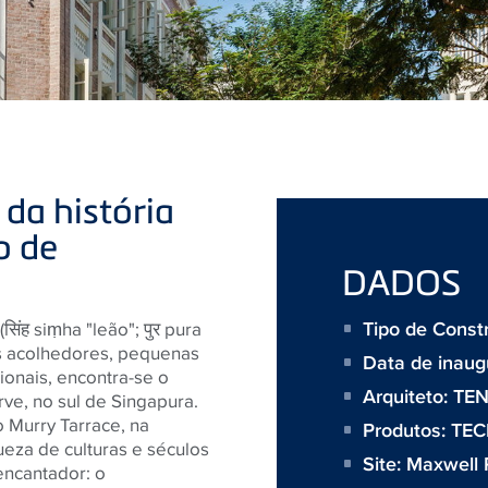
da história
o de
DADOS
Tipo de Const
िंह siṃha "leão"; पुर pura
res acolhedores, pequenas
Data de inaug
ionais, encontra-se o
Arquiteto:
TEN
rve, no sul de Singapura.
 Murry Tarrace, na
Produtos:
TEC
eza de culturas e séculos
Site:
Maxwell 
encantador: o