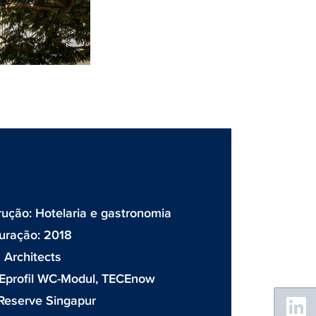
rução: Hotelaria e gastronomia
uração: 2018
 Architects
Eprofil WC-Modul
,
TECEnow
Floating
Reserve Singapur
Sidebar