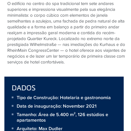
O edifício no centro do spa tradicional tem sete andares
superiores e impressiona visualmente pela sua elegância
minimalista: o corpo cúbico com elementos de janela
semelhantes a azulejos, uma fachada de pedra natural de alta
qualidade e a forma em balanço a partir do primeiro andar
realçam a impressão geral moderna e contida do recém-
projetado Quartier Kureck. Localizado no extremo norte da
prestigiada Wilhelmstraße — nas imediações do Kurhaus e do
RheinMain CongressCenter — o hotel oferece aos viajantes de
negócios e de lazer um lar temporário de primeira classe com
serviços de hotel confortáveis.
DADOS
Tipo de Construção: Hotelaria e gastronomia
Data de inauguração: November 2021
Tamanho:
Área de 5.400 m², 126 estúdios e
apartamentos
Arquiteto:
Max Dudler