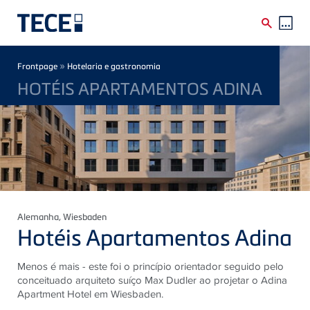
Skip to main content
Breadcrumb
»
Frontpage
Hotelaria e gastronomia
HOTÉIS APARTAMENTOS ADINA
Alemanha
, Wiesbaden
Hotéis Apartamentos Adina
Menos é mais - este foi o princípio orientador seguido pelo
conceituado arquiteto suíço Max Dudler ao projetar o Adina
Apartment Hotel em Wiesbaden.