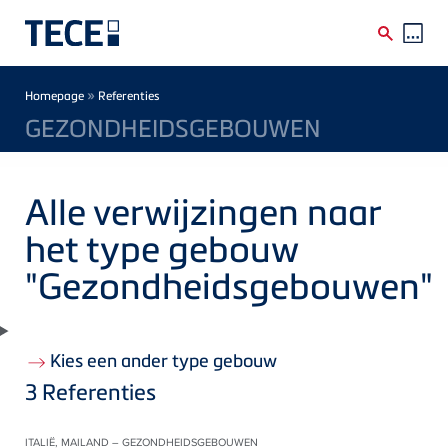
Skip to main content
Breadcrumb
»
Homepage
Referenties
GEZONDHEIDSGEBOUWEN
Alle verwijzingen naar
het type gebouw
"Gezondheidsgebouwen"
Kies een ander type gebouw
3
Referenties
ITALIË, MAILAND – GEZONDHEIDSGEBOUWEN