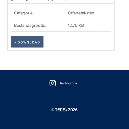
Categorie:
Offerteteksten
Bestandsgrootte:
12.75 KB
» DOWNLOAD
Floating
Sidebar
Instagram
©
2026