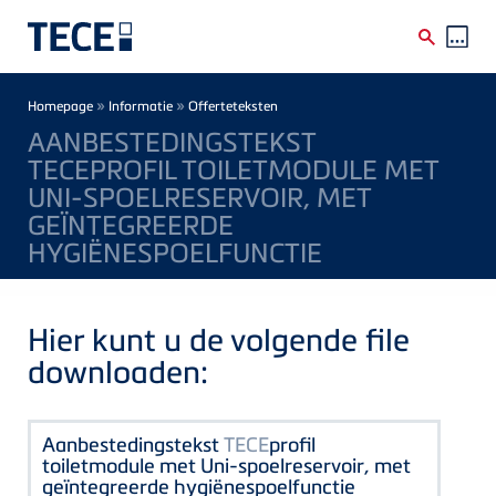
Skip to main content
Breadcrumb
»
»
Homepage
Informatie
Offerteteksten
AANBESTEDINGSTEKST
TECEPROFIL TOILETMODULE MET
UNI-SPOELRESERVOIR, MET
GEÏNTEGREERDE
HYGIËNESPOELFUNCTIE
Hier kunt u de volgende file
downloaden:
Aanbestedingstekst
TECE
profil
toiletmodule met Uni-spoelreservoir, met
geïntegreerde hygiënespoelfunctie