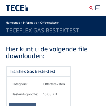
Skip to main content
Breadcrumb
»
»
Homepage
Informatie
Offerteteksten
TECEFLEX GAS BESTEKTEST
Hier kunt u de volgende file
downloaden:
TECE
flex Gas Bestektest
Categorie:
Offerteteksten
Bestandsgrootte:
16.68 KB