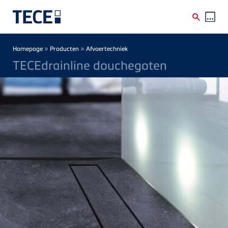
Skip to main content
Breadcrumb
»
»
Homepage
Producten
Afvoertechniek
TECEdrainline douchegoten