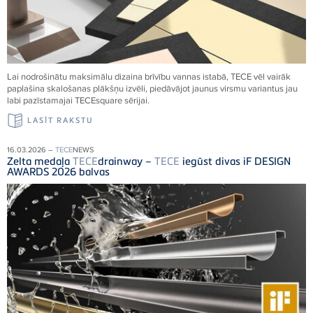
Lai nodrošinātu maksimālu dizaina brīvību vannas istabā,
TECE
vēl vairāk
paplašina skalošanas plākšņu izvēli, piedāvājot jaunus virsmu variantus jau
labi pazīstamajai
TECE
square sērijai.
LASĪT RAKSTU
16.03.2026 –
TECE
NEWS
Zelta medaļa
TECE
drainway –
TECE
iegūst divas iF DESIGN
AWARDS 2026 balvas