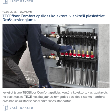
LASĪT RAKSTU
19.06.2025 – JAUNUMI
TECE
floor Comfort apsildes kolektors: vienkārši pieslēdziet.
Drošs savienojums.
Ieviešot jauno
TECE
floor Comfort apsildes kontūra kolektoru, kas izgatavots
no plastmasas,
TECE
nosaka jaunus zemgrīdas apsildes sistēmu komforta,
drošības un uzstādīšanas vienkāršības standartus.
LASĪT RAKSTU