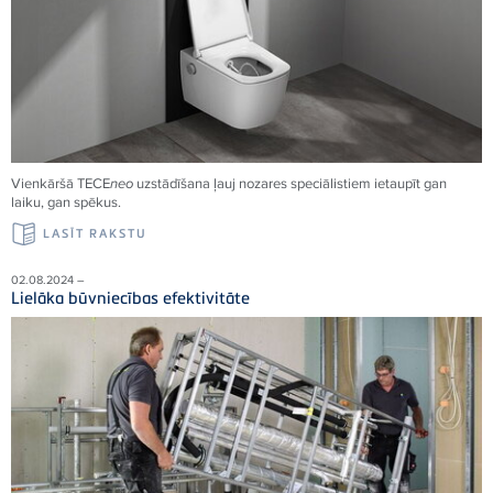
Vienkāršā
TECE
neo
uzstādīšana ļauj nozares speciālistiem ietaupīt gan
laiku, gan spēkus.
LASĪT RAKSTU
02.08.2024 –
Lielāka būvniecības efektivitāte