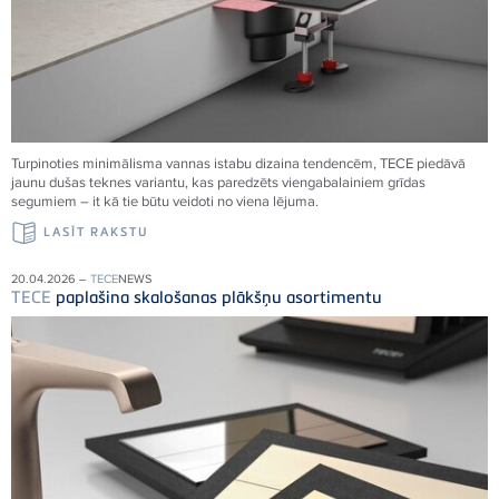
Turpinoties minimālisma vannas istabu dizaina tendencēm,
TECE
piedāvā
jaunu dušas teknes variantu, kas paredzēts viengabalainiem grīdas
segumiem – it kā tie būtu veidoti no viena
lējuma.
LASĪT RAKSTU
20.04.2026 –
TECE
NEWS
TECE
paplašina skalošanas plākšņu asortimentu