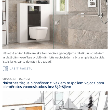
Nākotnē arvien lielākam skaitam vecāka gadagājuma cilvēku un cilvēkiem
ar dažādām veselības problēmām būs nepieciešama ērta un pielāgota vide.
Īstais laiks par to domāt ir jau tagad!
LASĪT RAKSTU
08.12.2023 – JAUNUMI
Nākotnes tirgus plānošana: cilvēkiem ar īpašām vajadzībām
piemērotas vannasistabas bez šķēršļiem