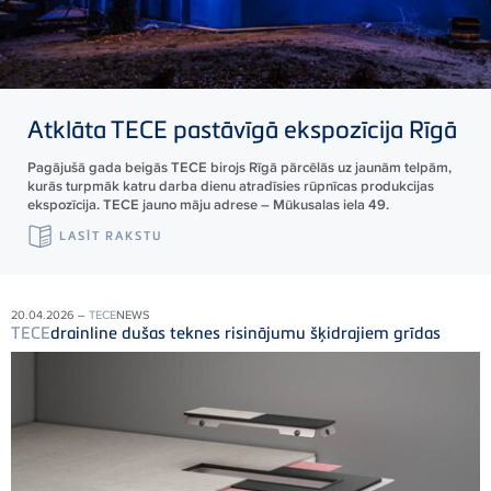
Atklāta
TECE
pastāvīgā ekspozīcija Rīgā
Pagājušā gada beigās TECE birojs Rīgā pārcēlās uz jaunām telpām,
kurās turpmāk katru darba dienu atradīsies rūpnīcas produkcijas
ekspozīcija. TECE jauno māju adrese – Mūkusalas iela 49.
LASĪT RAKSTU
20.04.2026 –
TECE
NEWS
TECE
drainline dušas teknes risinājumu šķidrajiem grīdas