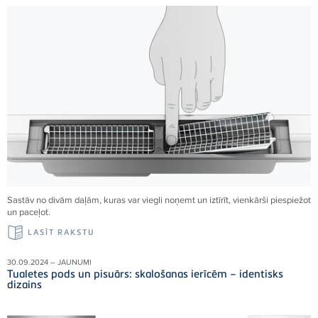
Sastāv no divām daļām, kuras var viegli noņemt un iztīrīt, vienkārši piespiežot
un paceļot.
LASĪT RAKSTU
30.09.2024 – JAUNUMI
Tualetes pods un pisuārs: skalošanas ierīcēm – identisks
dizains