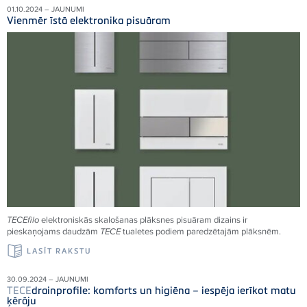
01.10.2024 – JAUNUMI
Vienmēr īstā elektronika pisuāram
TECE
filo
elektroniskās skalošanas plāksnes pisuāram dizains ir
pieskaņojams daudzām
TECE
tualetes podiem paredzētajām plāksnēm.
LASĪT RAKSTU
30.09.2024 – JAUNUMI
TECE
drainprofile: komforts un higiēna – iespēja ierīkot matu
ķērāju