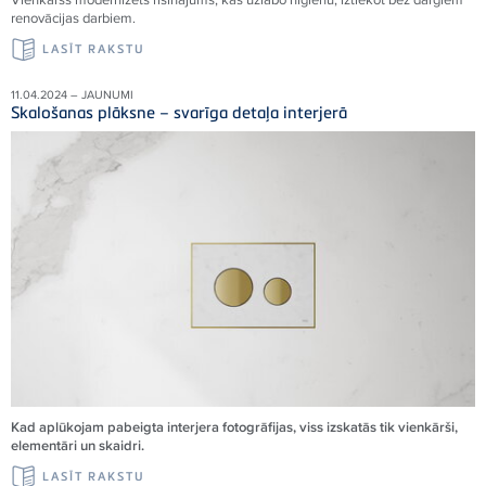
renovācijas darbiem.
LASĪT RAKSTU
11.04.2024 – JAUNUMI
Skalošanas plāksne – svarīga detaļa interjerā
Kad aplūkojam pabeigta interjera fotogrāfijas, viss izskatās tik vienkārši,
elementāri un skaidri.
LASĪT RAKSTU