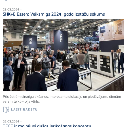
29.03.2024 –
SHK+E Essen: Veiksmīgs 2024. gada izstāžu sākums
Pēc četrām sirsnīgu tikšanos, interesantu diskusiju un piedāvājumu dienām
varam teikt – bija vērts.
LASĪT RAKSTU
26.03.2024 –
TECE
ir mainījusi dušas ierīkošanas konceptu