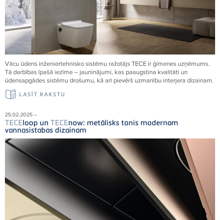
Vācu ūdens inženiertehnisko sistēmu ražotājs
TECE
ir ģimenes uzņēmums.
Tā darbības īpašā iezīme – jauninājumi, kas paaugstina kvalitāti un
ūdensapgādes sistēmu drošumu, kā arī pievērš uzmanību interjera dizainam.
LASĪT RAKSTU
25.02.2025 –
TECE
loop un
TECE
now: metālisks tonis modernam
vannasistabas dizainam