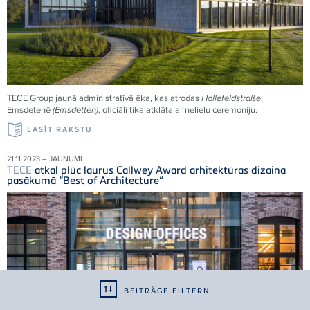
TECE
Group jaunā administratīvā ēka, kas atrodas
Hollefeldstraße
,
Emsdetenē
(Emsdetten)
, oficiāli tika atklāta ar nelielu ceremoniju.
LASĪT RAKSTU
21.11.2023 – JAUNUMI
TECE
atkal plūc laurus Callwey Award arhitektūras dizaina
pasākumā “Best of Architecture”
BEITRÄGE FILTERN