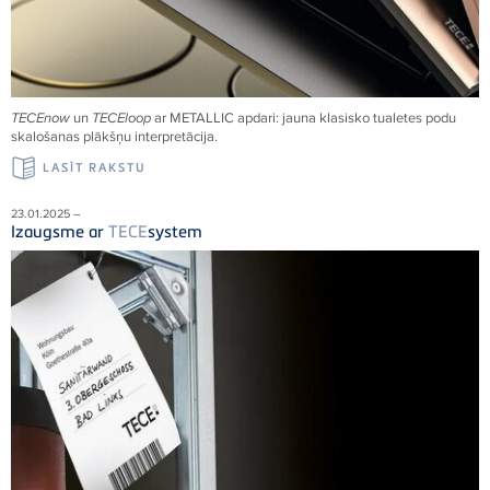
TECE
now
un
TECE
loop
ar METALLIC apdari: jauna klasisko tualetes podu
skalošanas plākšņu interpretācija.
LASĪT RAKSTU
23.01.2025 –
Izaugsme ar
TECE
system