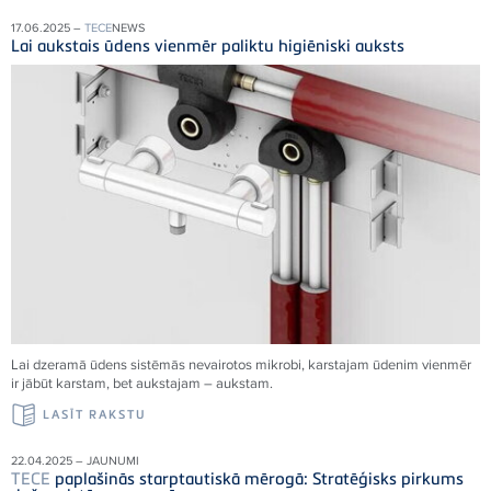
17.06.2025 –
TECE
NEWS
Lai aukstais ūdens vienmēr paliktu higiēniski auksts
Lai dzeramā ūdens sistēmās nevairotos mikrobi, karstajam ūdenim vienmēr
ir jābūt karstam, bet aukstajam – aukstam.
LASĪT RAKSTU
22.04.2025 – JAUNUMI
TECE
paplašinās starptautiskā mērogā: Stratēģisks pirkums