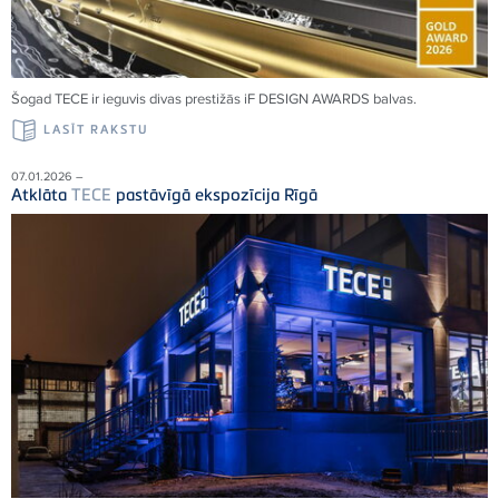
Šogad TECE ir ieguvis divas prestižās iF DESIGN AWARDS balvas.
LASĪT RAKSTU
07.01.2026 –
Atklāta
TECE
pastāvīgā ekspozīcija Rīgā