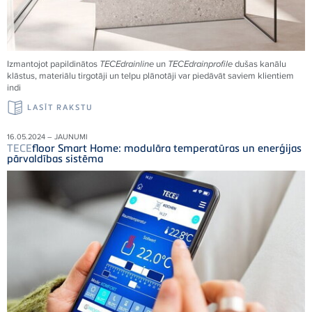
Izmantojot papildinātos
TECE
drainline
un
TECE
drainprofile
dušas kanālu
klāstus, materiālu tirgotāji un telpu plānotāji var piedāvāt saviem klientiem
indi
LASĪT RAKSTU
16.05.2024 – JAUNUMI
TECE
floor Smart Home: modulāra temperatūras un enerģijas
pārvaldības sistēma