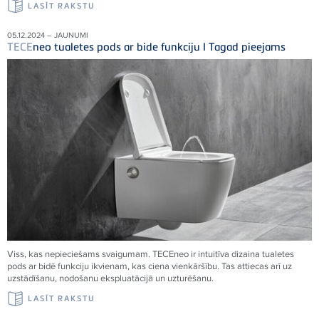
LASĪT RAKSTU
05.12.2024 – JAUNUMI
TECE
neo tualetes pods ar bide funkciju I Tagad pieejams
Viss, kas nepieciešams svaigumam.
TECE
neo ir intuitīva dizaina tualetes
pods ar bidē funkciju ikvienam, kas ciena vienkāršību. Tas attiecas arī uz
uzstādīšanu, nodošanu ekspluatācijā un uzturēšanu.
LASĪT RAKSTU