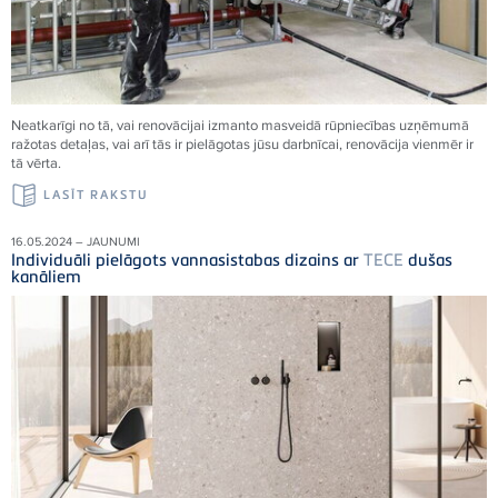
Neatkarīgi no tā, vai renovācijai izmanto masveidā rūpniecības uzņēmumā
ražotas detaļas, vai arī tās ir pielāgotas jūsu darbnīcai, renovācija vienmēr ir
tā vērta.
LASĪT RAKSTU
16.05.2024 – JAUNUMI
Individuāli pielāgots vannasistabas dizains ar
TECE
dušas
kanāliem