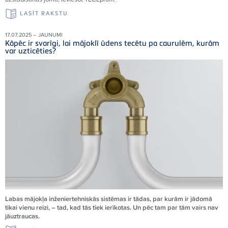
LASĪT RAKSTU
17.07.2025 – JAUNUMI
Kāpēc ir svarīgi, lai mājoklī ūdens tecētu pa caurulēm, kurām
var uzticēties?
Labas mājokļa inženiertehniskās sistēmas ir tādas, par kurām ir jādomā
tikai vienu reizi, – tad, kad tās tiek ierīkotas. Un pēc tam par tām vairs nav
jāuztraucas.