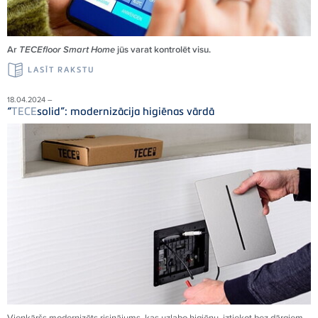
Ar
TECEfloor Smart Home
jūs varat kontrolēt visu.
LASĪT RAKSTU
18.04.2024 –
“
TECE
solid”: modernizācija higiēnas vārdā
Vienkāršs modernizēts risinājums, kas uzlabo higiēnu, iztiekot bez dārgiem