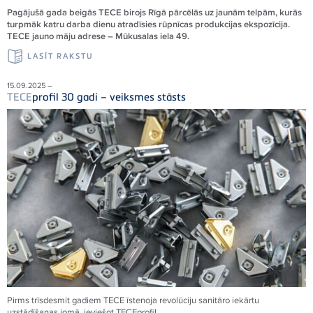
Pagājušā gada beigās TECE birojs Rīgā pārcēlās uz jaunām telpām, kurās
turpmāk katru darba dienu atradīsies rūpnīcas produkcijas ekspozīcija.
TECE jauno māju adrese – Mūkusalas iela 49.
LASĪT RAKSTU
15.09.2025 –
TECE
profil 30 gadi – veiksmes stāsts
Pirms trīsdesmit gadiem
TECE
īstenoja revolūciju sanitāro iekārtu
uzstādīšanas jomā, ieviešot
TECE
profil.