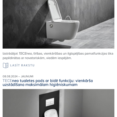
Izstrādājot
TECE
neo
, tīrības, vienkāršības un ilgtspējības pamatfunkcijas tika
papildinātas ar novatoriskām, viedām iespējām.
LASĪT RAKSTU
08.08.2024 – JAUNUMI
TECE
neo tualetes pods ar bidē funkciju: vienkārša
uzstādīšana maksimālam higiēniskumam