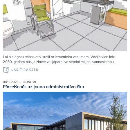
Lai pielāgotu telpas atbilstoši to iemītnieku vecumam, Vācijā vien līdz
2030. gadam būs jāizbūvē vai jāpārbūvē septiņi miljoni vannasistabu.
LASĪT RAKSTU
08.12.2023 – JAUNUMI
Pārcelšanās uz jauno administratīvo ēku