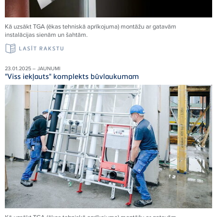
Kā uzsākt TGA (ēkas tehniskā aprīkojuma) montāžu ar gatavām
instalācijas sienām un šahtām.
LASĪT RAKSTU
23.01.2025 – JAUNUMI
"Viss iekļauts" komplekts būvlaukumam