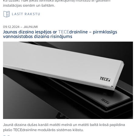
Kā uzsākt TGA (ēkas tehniskā aprīkojuma) montāžu ar gatavām
instalācijas sienām un šahtām.
LASĪT RAKSTU
09.12.2024 – JAUNUMI
Jaunas dizaina iespējas ar
TECE
drainline – pirmklasīgs
vannasistabas dizaina risinājums
Jaunā dizaina dušas kanāli matēti melnā un matēti baltā krāsā papildina
plašo
TECE
drainline modulārās sistēmas klāstu.