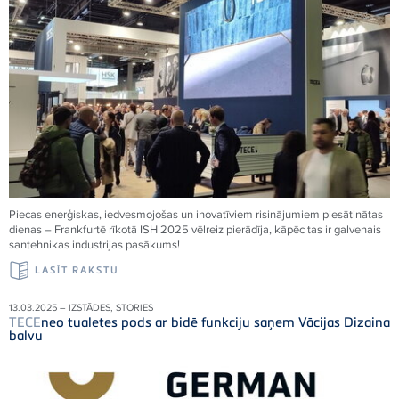
Piecas enerģiskas, iedvesmojošas un inovatīviem risinājumiem piesātinātas
dienas – Frankfurtē rīkotā ISH 2025 vēlreiz pierādīja, kāpēc tas ir galvenais
santehnikas industrijas pasākums!
LASĪT RAKSTU
13.03.2025 – IZSTĀDES, STORIES
TECE
neo tualetes pods ar bidē funkciju saņem Vācijas Dizaina
balvu