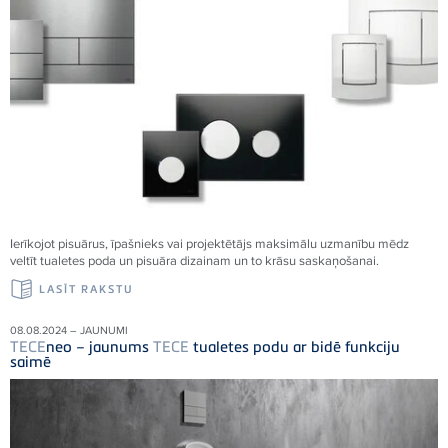
Ierīkojot pisuārus, īpašnieks vai projektētājs maksimālu uzmanību mēdz
veltīt tualetes poda un pisuāra dizainam un to krāsu saskaņošanai.
LASĪT RAKSTU
08.08.2024 – JAUNUMI
TECE
neo – jaunums
TECE
tualetes podu ar bidē funkciju
saimē