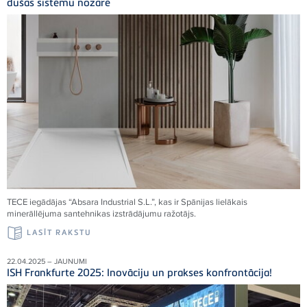
dušas sistēmu nozarē
TECE
iegādājas “Absara Industrial S.L.”, kas ir Spānijas lielākais
minerāllējuma santehnikas izstrādājumu ražotājs.
LASĪT RAKSTU
22.04.2025 – JAUNUMI
ISH Frankfurte 2025: Inovāciju un prakses konfrontācija!