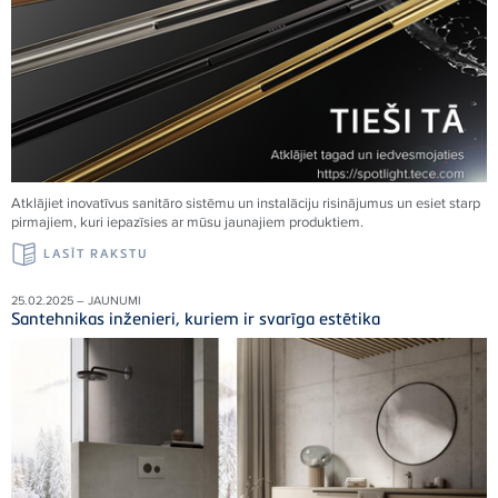
Atklājiet inovatīvus sanitāro sistēmu un instalāciju risinājumus un esiet starp
pirmajiem, kuri iepazīsies ar mūsu jaunajiem produktiem.
LASĪT RAKSTU
25.02.2025 – JAUNUMI
Santehnikas inženieri, kuriem ir svarīga estētika