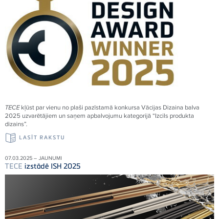
TECE
kļūst par vienu no plaši pazīstamā konkursa Vācijas Dizaina balva
2025 uzvarētājiem un saņem apbalvojumu kategorijā “Izcils produkta
dizains”.
LASĪT RAKSTU
07.03.2025 – JAUNUMI
TECE
izstādē ISH 2025