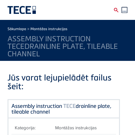
Skip to main content
Breadcrumb
»
Sākumlapa
Montāžas instrukcijas
ASSEMBLY INSTRUCTION
TECEDRAINLINE PLATE, TILEABLE
CHANNEL
Jūs varat lejupielādēt failus
šeit:
Assembly instruction
TECE
drainline plate,
tileable channel
Kategorija:
Montāžas instrukcijas