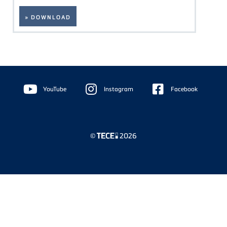
» DOWNLOAD
Floating
Sidebar
YouTube
Instagram
Facebook
©
2026