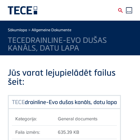
Skip to main content
Breadcrumb
»
Sākumlapa
Allgemeine Dokumente
TECEDRAINLINE-EVO DUŠAS
KANĀLS, DATU LAPA
Jūs varat lejupielādēt failus
šeit:
TECE
drainline-Evo dušas kanāls, datu lapa
Kategorija:
General documents
Faila izmērs:
635.39 KB