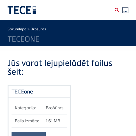
Skip to main content
Breadcrumb
»
Sākumlapa
Brošūras
TECEONE
Jūs varat lejupielādēt failus
šeit:
TECE
one
Kategorija:
Brošūras
Faila izmērs:
1.61 MB