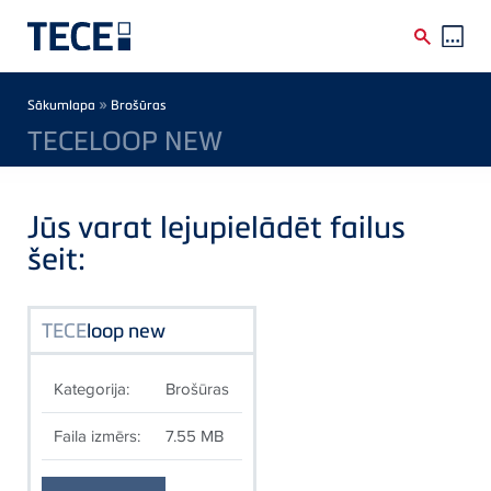
Skip to main content
Breadcrumb
»
Sākumlapa
Brošūras
TECELOOP NEW
Jūs varat lejupielādēt failus
šeit:
TECE
loop new
Kategorija:
Brošūras
Faila izmērs:
7.55 MB