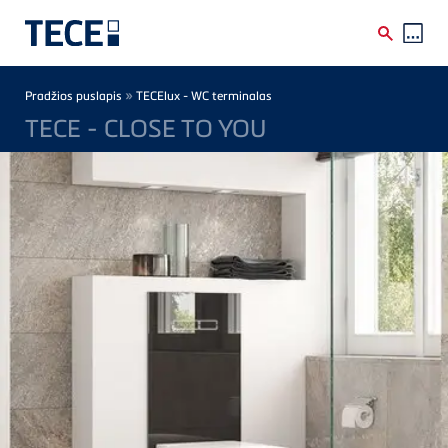
Skip to main content
Breadcrumb
»
Pradžios puslapis
TECElux - WC terminalas
TECE - CLOSE TO YOU