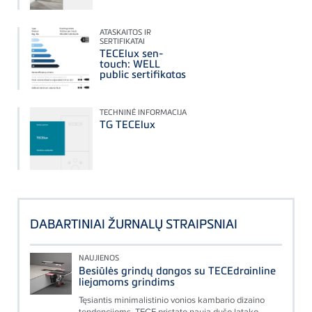
ATASKAITOS IR
SERTIFIKATAI
TECElux sen-
touch: WELL
public sertifikatas
TECHNINĖ INFORMACIJA
TG TECElux
DABARTINIAI ŽURNALŲ STRAIPSNIAI
NAUJIENOS
Besiūlės grindų dangos su TECEdrainline
liejamoms grindims
Tęsiantis minimalistinio vonios kambario dizaino
tendencijoms, TECE pristato naują dušo latako