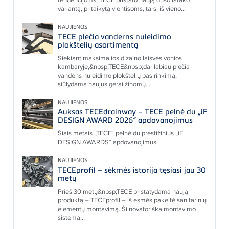
variantą, pritaikytą vientisoms, tarsi iš vieno...
NAUJIENOS
TECE plečia vanderns nuleidimo
plokštelių asortimentą
Siekiant maksimalios dizaino laisvės vonios
kambaryje,&nbsp;TECE&nbsp;dar labiau plečia
vandens nuleidimo plokštelių pasirinkimą,
siūlydama naujus gerai žinomų...
NAUJIENOS
Auksas TECEdrainway – TECE pelnė du „iF
DESIGN AWARD 2026“ apdovanojimus
Šiais metais „TECE“ pelnė du prestižinius „iF
DESIGN AWARDS“ apdovanojimus.
NAUJIENOS
TECEprofil – sėkmės istorija tęsiasi jau 30
metų
Prieš 30 metų&nbsp;TECE pristatydama naują
produktą – TECEprofil – iš esmės pakeitė sanitarinių
elementų montavimą. Ši novatoriška montavimo
sistema...