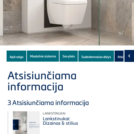
Subnavigation
‹
Modulinė sistema
Savybės
Apžvalga
Sudedamosios dalys
Atsisiunči
of
current
Atsisiunčiama
Product
informacija
3
Atsisiunčiama informacija
LANKSTINUKAI
Lankstinukai:
Dizainas & stilius