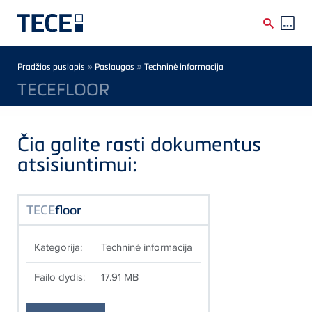
Skip to main content
Breadcrumb
»
»
Pradžios puslapis
Paslaugos
Techninė informacija
TECEFLOOR
Čia galite rasti dokumentus
atsisiuntimui:
TECE
floor
Kategorija:
Techninė informacija
Failo dydis:
17.91 MB