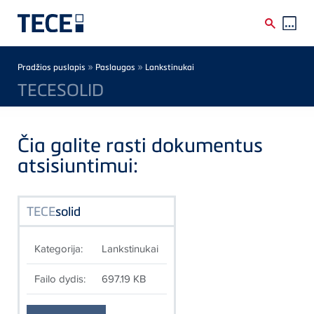
Skip to main content
Breadcrumb
»
»
Pradžios puslapis
Paslaugos
Lankstinukai
TECESOLID
Čia galite rasti dokumentus
atsisiuntimui:
TECE
solid
Kategorija:
Lankstinukai
Failo dydis:
697.19 KB