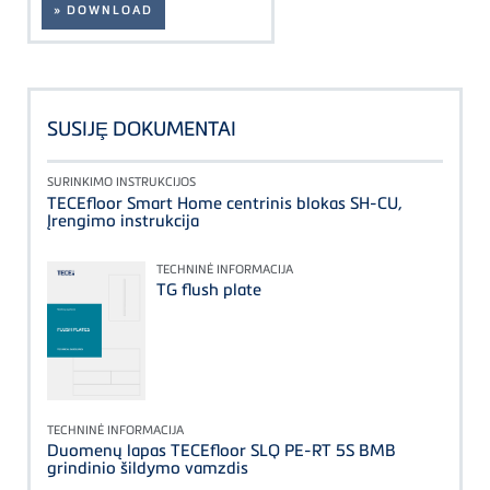
» DOWNLOAD
SUSIJȨ DOKUMENTAI
SURINKIMO INSTRUKCIJOS
TECEfloor Smart Home centrinis blokas SH-CU,
Įrengimo instrukcija
TECHNINĖ INFORMACIJA
TG flush plate
TECHNINĖ INFORMACIJA
Duomenų lapas TECEfloor SLQ PE-RT 5S BMB
grindinio šildymo vamzdis