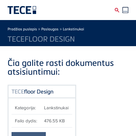
Skip to main content
Breadcrumb
»
»
Pradžios puslapis
Paslaugos
Lankstinukai
TECEFLOOR DESIGN
Čia galite rasti dokumentus
atsisiuntimui:
TECE
floor Design
Kategorija:
Lankstinukai
Failo dydis:
476.55 KB