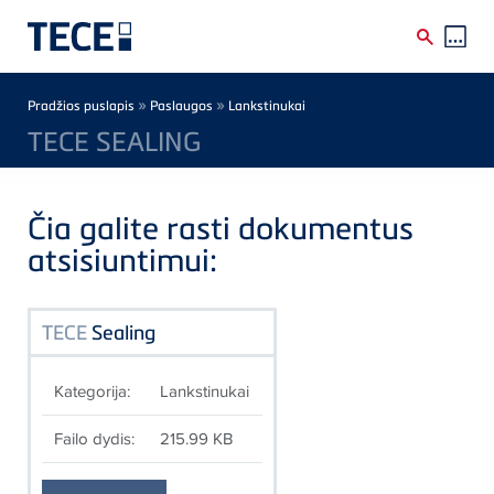
Skip to main content
Breadcrumb
»
»
Pradžios puslapis
Paslaugos
Lankstinukai
TECE SEALING
Čia galite rasti dokumentus
atsisiuntimui:
TECE
Sealing
Kategorija:
Lankstinukai
Failo dydis:
215.99 KB