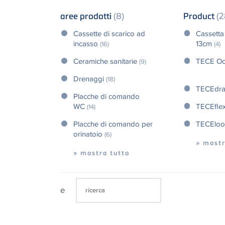
aree prodotti
(8)
Product
(2
Cassette di scarico ad
Cassetta
incasso
13cm
(16)
(4)
Ceramiche sanitarie
TECE Oc
(9)
Drenaggi
(18)
TECEdra
Placche di comando
WC
TECEfle
(14)
Placche di comando per
TECElo
orinatoio
(6)
» mostr
» mostra tutto
e