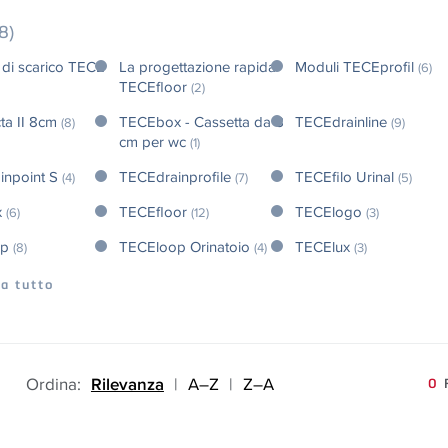
8)
 di scarico TECE
La progettazione rapida
Moduli TECEprofil
(6)
TECEfloor
(2)
ta II 8cm
TECEbox - Cassetta da 8
TECEdrainline
(8)
(9)
cm per wc
(1)
inpoint S
TECEdrainprofile
TECEfilo Urinal
(4)
(7)
(5)
x
TECEfloor
TECElogo
(6)
(12)
(3)
op
TECEloop Orinatoio
TECElux
(8)
(4)
(3)
a tutto
Ordina:
Rilevanza
|
A–Z
|
Z–A
0
F