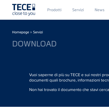
Main
Prodotti
Servizi
News
Menü
1
Skip to main content
Breadcrumb
»
Homepage
Servizi
DOWNLOAD
Vuoi saperne di più su TECE e sui nostri pro
documenti quali brochure, informazioni tecni
Non hai trovato il documento che stavi cerc