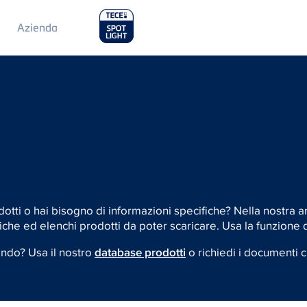
Main
Azienda
Menu
2
dotti o hai bisogno di informazioni specifiche? Nella nostra a
che ed elenchi prodotti da poter scaricare. Usa la funzione di
ando? Usa il nostro
database prodotti
o richiedi i documenti 