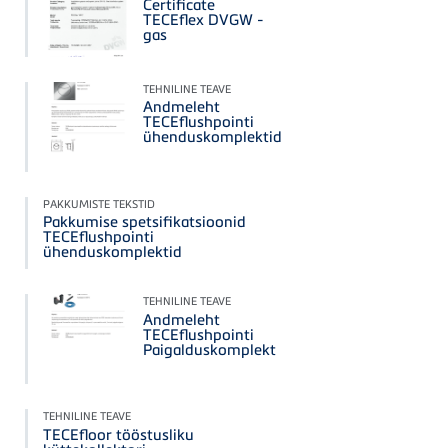
Certificate
TECEflex DVGW -
gas
TEHNILINE TEAVE
Andmeleht
TECEflushpointi
ühenduskomplektid
PAKKUMISTE TEKSTID
Pakkumise spetsifikatsioonid
TECEflushpointi
ühenduskomplektid
TEHNILINE TEAVE
Andmeleht
TECEflushpointi
Paigalduskomplekt
TEHNILINE TEAVE
TECEfloor tööstusliku