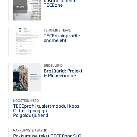
Kasutusjuhend
TECEone
TEHNILINE TEAVE
TECEdrainprofile
andmeleht
BROŠÜÜRID
Brošüürid: Projekt
& Planeerimine
KOOSTEJUHISED
TECEprofil tualettmoodul koos
Octa- II paagiga,
Paigaldusjuhend
PAKKUMISTE TEKSTID
Pakkumuse tekst TECEfloor SLQ