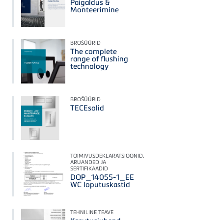
Paigaldus &
Monteerimine
BROŠÜÜRID
The complete
range of flushing
technology
BROŠÜÜRID
TECEsolid
TOIMIVUSDEKLARATSIOONID,
ARUANDED JA
SERTIFIKAADID
DOP_14055-1_EE
WC loputuskastid
TEHNILINE TEAVE