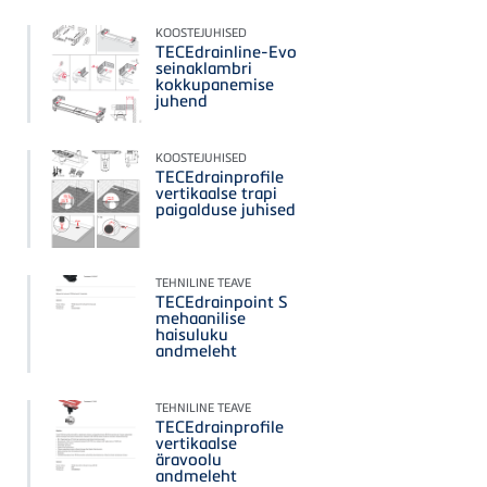
KOOSTEJUHISED
TECEdrainline-Evo
seinaklambri
kokkupanemise
juhend
KOOSTEJUHISED
TECEdrainprofile
vertikaalse trapi
paigalduse juhised
TEHNILINE TEAVE
TECEdrainpoint S
mehaanilise
haisuluku
andmeleht
TEHNILINE TEAVE
TECEdrainprofile
vertikaalse
äravoolu
andmeleht