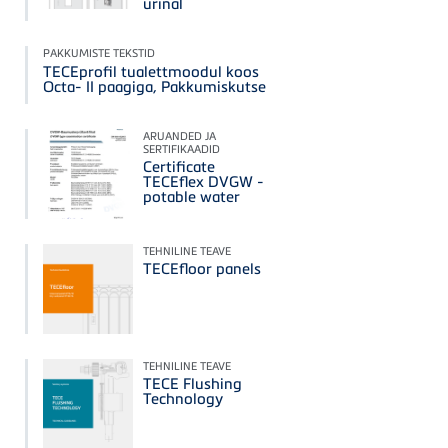
urinal
PAKKUMISTE TEKSTID
TECEprofil tualettmoodul koos
Octa- II paagiga, Pakkumiskutse
ARUANDED JA
SERTIFIKAADID
Certificate
TECEflex DVGW -
potable water
TEHNILINE TEAVE
TECEfloor panels
TEHNILINE TEAVE
TECE Flushing
Technology