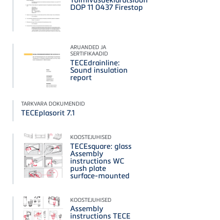
DOP 11 0437 Firestop
ARUANDED JA
SERTIFIKAADID
TECEdrainline:
Sound insulation
report
TARKVARA DOKUMENDID
TECEplasorit 7.1
KOOSTEJUHISED
TECEsquare: glass
Assembly
instructions WC
push plate
surface-mounted
KOOSTEJUHISED
Assembly
instructions TECE