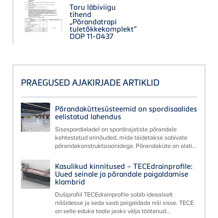
Toru läbiviigu
tihend
„Põrandatrapi
tuletõkkekomplekt”
DOP 11-0437
PRAEGUSED AJAKIRJADE ARTIKLID
Põrandaküttesüsteemid on spordisaalides
eelistatud lahendus
Sisespordialadel on spordirajatiste põrandale
kehtestatud erinõuded, mida täidetakse sobivate
põrandakonstruktsioonidega. Põrandaküte on alati...
Kasulikud kinnitused – TECEdrainprofile:
Uued seinale ja põrandale paigaldamise
klambrid
Dušiprofiil TECEdrainprofile sobib ideaalselt
niššidesse ja seda saab paigaldada niši sisse. TECE
on selle eduka toote jaoks välja töötanud...