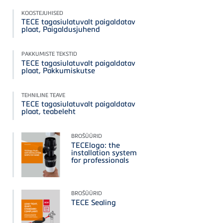
KOOSTEJUHISED
TECE tagasiulatuvalt paigaldatav
plaat, Paigaldusjuhend
PAKKUMISTE TEKSTID
TECE tagasiulatuvalt paigaldatav
plaat, Pakkumiskutse
TEHNILINE TEAVE
TECE tagasiulatuvalt paigaldatav
plaat, teabeleht
BROŠÜÜRID
TECElogo: the
installation system
for professionals
BROŠÜÜRID
TECE Sealing