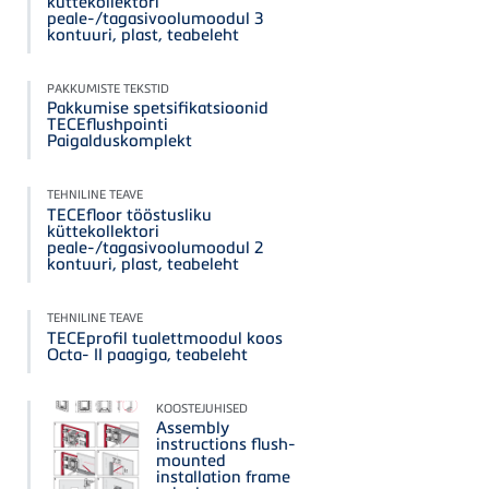
küttekollektori
peale-/tagasivoolumoodul 3
kontuuri, plast, teabeleht
PAKKUMISTE TEKSTID
Pakkumise spetsifikatsioonid
TECEflushpointi
Paigalduskomplekt
TEHNILINE TEAVE
TECEfloor tööstusliku
küttekollektori
peale-/tagasivoolumoodul 2
kontuuri, plast, teabeleht
TEHNILINE TEAVE
TECEprofil tualettmoodul koos
Octa- II paagiga, teabeleht
KOOSTEJUHISED
Assembly
instructions flush-
mounted
installation frame