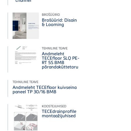
channel
BROŠÜÜRID
Brošüürid: Disain
& Looming
TEHNILINE TEAVE
Andmeleht
TECEfloor SLQ PE-
RT 5S BMB
põrandaküttetoru
TEHNILINE TEAVE
Andmeleht TECEfloor kuivseina
paneel TP 30/16 BMB
KOOSTEJUHISED
TECEdrainprofile
montaažijuhised