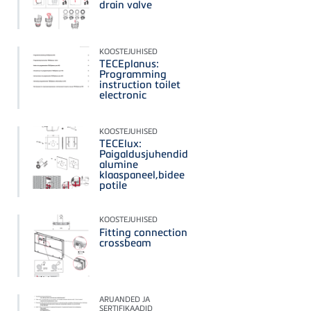
drain valve
KOOSTEJUHISED
TECEplanus:
Programming
instruction toilet
electronic
KOOSTEJUHISED
TECElux:
Paigaldusjuhendid
alumine
klaaspaneel,bidee
potile
KOOSTEJUHISED
Fitting connection
crossbeam
ARUANDED JA
SERTIFIKAADID