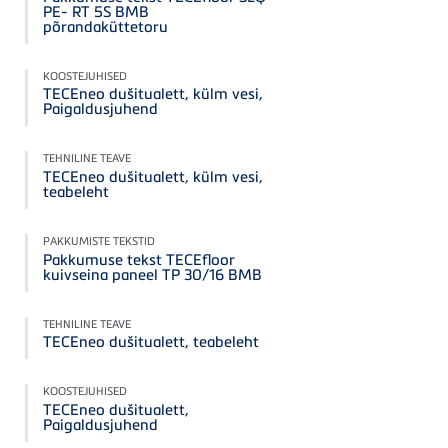
PE- RT 5S BMB
põrandaküttetoru
KOOSTEJUHISED
TECEneo dušitualett, külm vesi,
Paigaldusjuhend
TEHNILINE TEAVE
TECEneo dušitualett, külm vesi,
teabeleht
PAKKUMISTE TEKSTID
Pakkumuse tekst TECEfloor
kuivseina paneel TP 30/16 BMB
TEHNILINE TEAVE
TECEneo dušitualett, teabeleht
KOOSTEJUHISED
TECEneo dušitualett,
Paigaldusjuhend