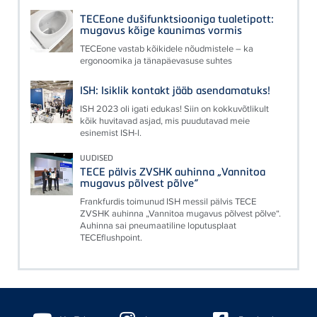
TECEone dušifunktsiooniga tualetipott:
mugavus kõige kaunimas vormis
TECEone vastab kõikidele nõudmistele – ka
ergonoomika ja tänapäevasuse suhtes
ISH: Isiklik kontakt jääb asendamatuks!
ISH 2023 oli igati edukas! Siin on kokkuvõtlikult
kõik huvitavad asjad, mis puudutavad meie
esinemist ISH-l.
UUDISED
TECE pälvis ZVSHK auhinna „Vannitoa
mugavus põlvest põlve“
Frankfurdis toimunud ISH messil pälvis TECE
ZVSHK auhinna „Vannitoa mugavus põlvest põlve“.
Auhinna sai pneumaatiline loputusplaat
TECEflushpoint.
Floating