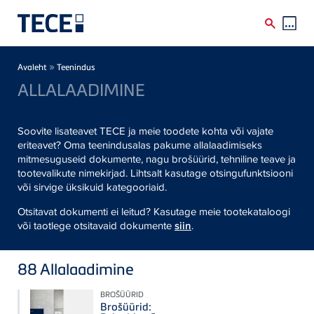
Skip to main content
Breadcrumb
»
Avaleht
Teenindus
ALLALAADIMINE
Soovite lisateavet TECE ja meie toodete kohta või vajate
eriteavet? Oma teenindusalas pakume allalaadimiseks
mitmesuguseid dokumente, nagu brošüürid, tehniline teave ja
tootevalikute nimekirjad. Lihtsalt kasutage otsingufunktsiooni
või sirvige üksikuid kategooriaid.
Otsitavat dokumenti ei leitud? Kasutage meie tootekataloogi
või taotlege otsitavaid dokumente
siin
.
88
Allalaadimine
BROŠÜÜRID
Brošüürid: