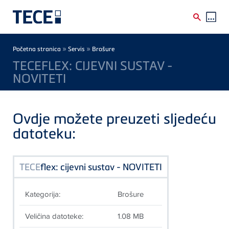
Skip to main content
Breadcrumb
»
»
Početna stranica
Servis
Brošure
TECEFLEX: CIJEVNI SUSTAV -
NOVITETI
Ovdje možete preuzeti sljedeću
datoteku:
TECE
flex: cijevni sustav - NOVITETI
Kategorija:
Brošure
Veličina datoteke:
1.08 MB