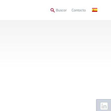
Secondary
Buscar
Contacto
Menu
Floating
Sidebar