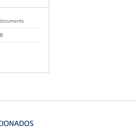
 documents
MB
CIONADOS