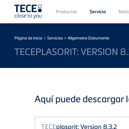
Main
Productos
Noti
Servicio
Menü
1
Skip to main content
Breadcrumb
»
»
Página de inicio
Servicios
Allgemeine Dokumente
TECEPLASORIT: VERSION 8.
Aquí puede descargar l
TECE
plasorit: Version 8.3.2