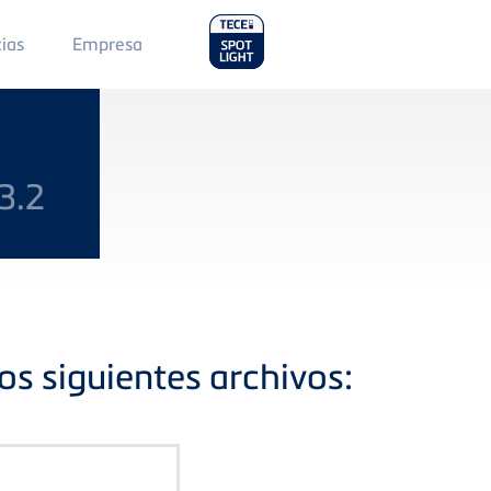
Main
cias
Empresa
Menu
2
3.2
os siguientes archivos: