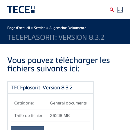
Skip to main content
Breadcrumb
»
»
Page d’accueil
Service
Allgemeine Dokumente
TECEPLASORIT: VERSION 8.3.2
Vous pouvez télécharger les
fichiers suivants ici:
TECE
plasorit: Version 8.3.2
Catégorie:
General documents
Taille de fichier:
262.18 MB