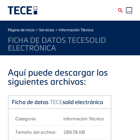
Skip to main content
Breadcrumb
»
»
Página de inicio
Servicios
Información Técnica
FICHA DE DATOS TECESOLID
ELECTRÓNICA
Aquí puede descargar los
siguientes archivos:
Ficha de datos
TECE
solid electrónica
Categoría:
Información Técnica
Tamaño del archivo:
289.78 KB