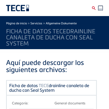
Skip to main content
Breadcrumb
»
»
Página de inicio
Servicios
Allgemeine Dokumente
FICHA DE DATOS TECEDRAINLINE
CANALETA DE DUCHA CON SEAL
SYSTEM
Aquí puede descargar los
siguientes archivos:
Ficha de datos
TECE
drainline canaleta de
ducha con Seal System
Categoría:
General documents