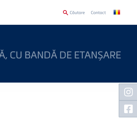
Secondary
Căutare
Contact
Menu
Ă, CU BANDĂ DE ETANȘARE
Floating
Sidebar