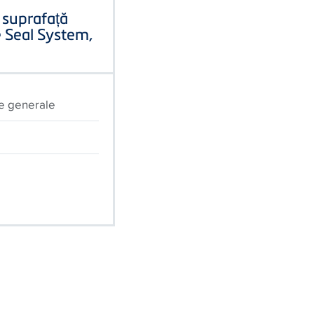
u suprafață
e Seal System,
e generale