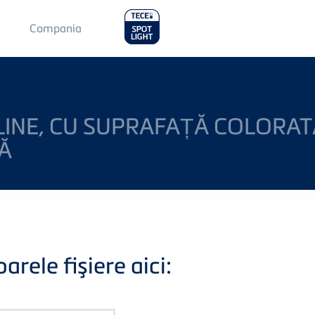
Main
Compania
Menu
2
LINE, CU SUPRAFAȚĂ COLORAT
CĂ
rele fişiere aici: