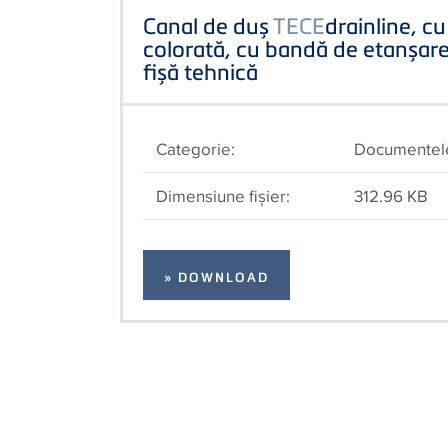
Canal de duș
TECE
drainline, c
colorată, cu bandă de etanșar
fișă tehnică
Categorie:
Documentel
Dimensiune fişier:
312.96 KB
» DOWNLOAD